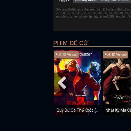
Tags
System.Collections.Generic.List`1[System.String] tap 1,
27, 28, 29, 30, 31, 32, 33, 34, 35, 36, 37, 38, 39, 40,
motphim, tvhay, zingtv, fptplay, phim1080, luotphim, 
PHIM ĐỀ CỬ
Full HD Vietsub
Full HD Vietsub
Quỷ Dữ Có Thể Khóc (Mùa 2)