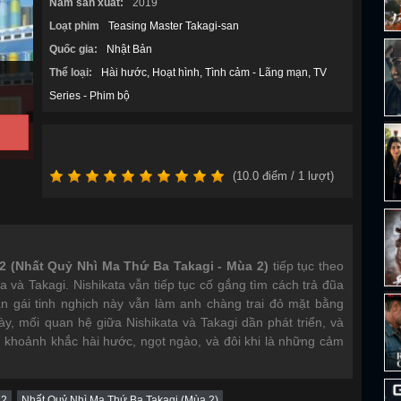
Năm sản xuất:
2019
Loạt phim
Teasing Master Takagi-san
Quốc gia:
Nhật Bản
Thể loại:
Hài hước
Hoạt hình
Tình cảm - Lãng mạn
TV
Series - Phim bộ
(
10.0
điểm /
1
lượt)
2 (Nhất Quỷ Nhì Ma Thứ Ba Takagi - Mùa 2)
tiếp tục theo
 và Takagi. Nishikata vẫn tiếp tục cố gắng tìm cách trả đũa
ạn gái tinh nghịch này vẫn làm anh chàng trai đỏ mặt bằng
y, mối quan hệ giữa Nishikata và Takagi dần phát triển, và
khoảnh khắc hài hước, ngọt ngào, và đôi khi là những cảm
 2
Nhất Quỷ Nhì Ma Thứ Ba Takagi (Mùa 2)