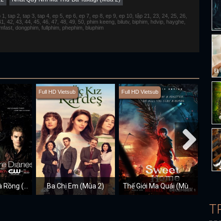
 tap 2, tap 3, tap 4, ep 5, ep 6, ep 7, ep 8, ep 9, ep 10, tập 21, 23, 24, 25, 26,
 41, 42, 43, 44, 45, 46, 47, 48, 49, 50, phim keeng, bilutv, biphim, hdvip, hayghe,
fimfast, dongphim, fullphim, phephim, bluphim
Full HD Vietsub
Full HD Vietsub
Full H
Nhật Ký Ma Cà Rồng (Mùa 2)
Ba Chị Em (Mùa 2)
Thế Giới Ma Quái (Mùa 2)
Q
T