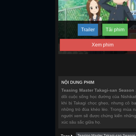
Trailer
Tải phim
Xem phim
NỘI DUNG PHIM
Teasing Master Takagi-san Season 
dõi cuộc sống học đường của Nishikata
khi bị Takagi chọc ghẹo, nhưng cô b
những trò đùa khéo léo. Trong mùa nà
người xem sẽ được chứng kiến những 
xúc sâu sắc giữa họ.
Teasing Master Takagi-san Season