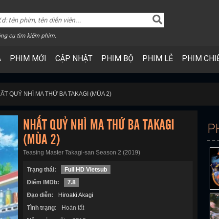
ng cụ tìm kiếm phim.
A
PHIM MỚI
CẬP NHẬT
PHIM BỘ
PHIM LẺ
PHIM CHI
ẤT QUỶ NHÌ MA THỨ BA TAKAGI (MÙA 2)
NHẤT QUỶ NHÌ MA THỨ BA TAKAGI
P
(MÙA 2)
Teasing Master Takagi-san Season 2 (2019)
Trạng thái:
Full HD Vietsub
Điểm IMDb:
7.8
Đạo diễn:
Hiroaki Akagi
Tình trạng:
Hoàn tất