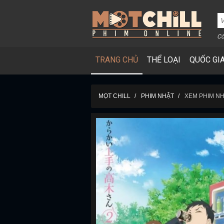
Cô
TRANG CHỦ
THỂ LOẠI
QUỐC GI
MỌT CHILL
PHIM NHẬT
XEM PHIM NH