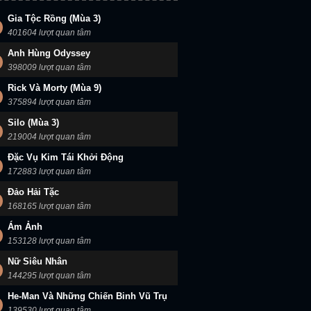
Gia Tộc Rồng (Mùa 3)
401604 lượt quan tâm
Anh Hùng Odyssey
398009 lượt quan tâm
Rick Và Morty (Mùa 9)
375894 lượt quan tâm
Silo (Mùa 3)
219004 lượt quan tâm
Đặc Vụ Kim Tái Khởi Động
172883 lượt quan tâm
Đảo Hải Tặc
168165 lượt quan tâm
Ám Ảnh
153128 lượt quan tâm
Nữ Siêu Nhân
144295 lượt quan tâm
He-Man Và Những Chiến Binh Vũ Trụ
139530 lượt quan tâm