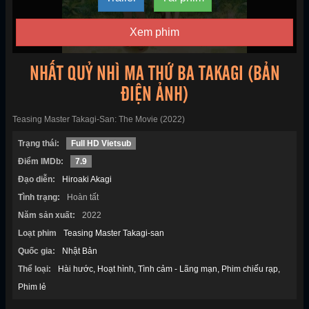
Xem phim
NHẤT QUỶ NHÌ MA THỨ BA TAKAGI (BẢN
ĐIỆN ẢNH)
Teasing Master Takagi-San: The Movie (2022)
Trạng thái:
Full HD Vietsub
Điểm IMDb:
7.9
Đạo diễn:
Hiroaki Akagi
Tình trạng:
Hoàn tất
Năm sản xuất:
2022
Loạt phim
Teasing Master Takagi-san
Quốc gia:
Nhật Bản
Thể loại:
Hài hước
Hoạt hình
Tình cảm - Lãng mạn
Phim chiếu rạp
Phim lẻ