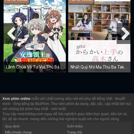
Lãnh Chúa Vô Tư Vui Thú Bảo Vệ Lãnh Địa ~ Biến Ngôi Làng Vô Danh Thành Pháo Đài Mạnh Nhất Bằng Ma Pháp Hệ Sản Xuất ~
Nhất Quỷ Nhì Ma Thứ Ba Takagi
Xem phim online
miễn phí chất lượng siêu nét với phụ đề tiếng Việt - thuyết
minh - lồng tiếng tại BluPhim. Thư viện phim đa dạng, đặc sắc, cập nhật liên tục
với những bộ phim hay nhất - mới nhất.
Truy cập motchillday.com ngay để trải nghiệm giao diện trực quan, tiện lợi và
tốc độ tải nhanh, mang đến những trải nghiệm tuyệt vời cho người dùng.
Quy định
Giới thiệu
Điều khoản chung
Trang chủ