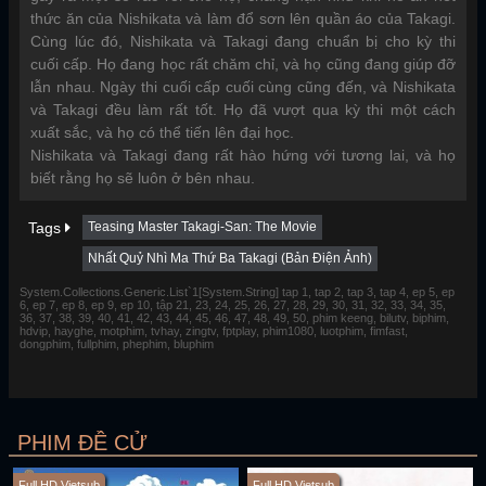
thức ăn của Nishikata và làm đổ sơn lên quần áo của Takagi.
Cùng lúc đó, Nishikata và Takagi đang chuẩn bị cho kỳ thi
cuối cấp. Họ đang học rất chăm chỉ, và họ cũng đang giúp đỡ
lẫn nhau. Ngày thi cuối cấp cuối cùng cũng đến, và Nishikata
và Takagi đều làm rất tốt. Họ đã vượt qua kỳ thi một cách
xuất sắc, và họ có thể tiến lên đại học.
Nishikata và Takagi đang rất hào hứng với tương lai, và họ
biết rằng họ sẽ luôn ở bên nhau.
Tags
Teasing Master Takagi-San: The Movie
Nhất Quỷ Nhì Ma Thứ Ba Takagi (Bản Điện Ảnh)
System.Collections.Generic.List`1[System.String] tap 1, tap 2, tap 3, tap 4, ep 5, ep
6, ep 7, ep 8, ep 9, ep 10, tập 21, 23, 24, 25, 26, 27, 28, 29, 30, 31, 32, 33, 34, 35,
36, 37, 38, 39, 40, 41, 42, 43, 44, 45, 46, 47, 48, 49, 50, phim keeng, bilutv, biphim,
hdvip, hayghe, motphim, tvhay, zingtv, fptplay, phim1080, luotphim, fimfast,
dongphim, fullphim, phephim, bluphim
PHIM ĐỀ CỬ
Full HD Vietsub
Full HD Vietsub