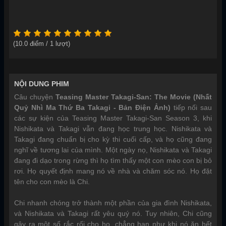
(
10.0
điểm /
1
lượt)
NỘI DUNG PHIM
Câu chuyện
Teasing Master Takagi-San: The Movie (Nhất
Quỷ Nhì Ma Thứ Ba Takagi - Bản Điện Ảnh)
tiếp nối sau
các sự kiện của Teasing Master Takagi-San Season 3, khi
Nishikata và Takagi vẫn đang học trung học. Nishikata và
Takagi đang chuẩn bị cho kỳ thi cuối cấp, và họ cũng đang
nghĩ về tương lai của mình. Một ngày nọ, Nishikata và Takagi
đang đi dạo trong rừng thì họ tìm thấy một con mèo con bị bỏ
rơi. Họ quyết định mang nó về nhà và chăm sóc nó. Họ đặt
tên cho con mèo là Chi.
Chi nhanh chóng trở thành một phần của gia đình Nishikata,
và Nishikata và Takagi rất yêu quý nó. Tuy nhiên, Chi cũng
gây ra một số rắc rối cho họ, chẳng hạn như khi nó ăn hết