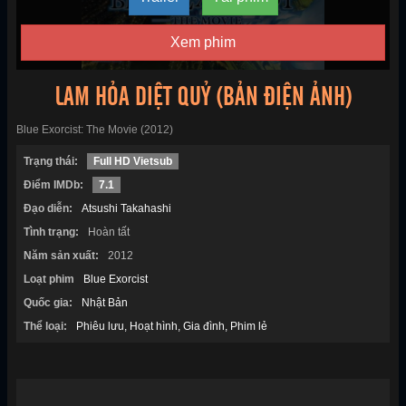
Xem phim
LAM HỎA DIỆT QUỶ (BẢN ĐIỆN ẢNH)
Blue Exorcist: The Movie (2012)
Trạng thái:
Full HD Vietsub
Điểm IMDb:
7.1
Đạo diễn:
Atsushi Takahashi
Tình trạng:
Hoàn tất
Năm sản xuất:
2012
Loạt phim
Blue Exorcist
Quốc gia:
Nhật Bản
Thể loại:
Phiêu lưu
Hoạt hình
Gia đình
Phim lẻ