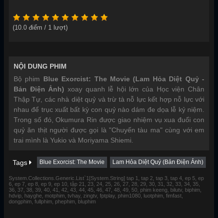
(
10.0
điểm /
1
lượt)
NỘI DUNG PHIM
Bộ phim
Blue Exorcist: The Movie (Lam Hỏa Diệt Quỷ -
Bản Điện Ảnh)
xoay quanh lễ hội lớn của Học viện Chân
Thập Tự, các nhà diệt quỷ và trừ tà nỗ lực kết hợp nỗ lực với
nhau để trục xuất bất kỳ con quỷ nào dám đe dọa lễ kỷ niệm.
Trong số đó, Okumura Rin được giao nhiệm vụ xua đuổi con
quỷ ăn thịt người được gọi là "Chuyến tàu ma" cùng với em
trai mình là Yukio và Moriyama Shiemi.
Tags
Blue Exorcist: The Movie
Lam Hỏa Diệt Quỷ (Bản Điện Ảnh)
System.Collections.Generic.List`1[System.String] tap 1, tap 2, tap 3, tap 4, ep 5, ep
6, ep 7, ep 8, ep 9, ep 10, tập 21, 23, 24, 25, 26, 27, 28, 29, 30, 31, 32, 33, 34, 35,
36, 37, 38, 39, 40, 41, 42, 43, 44, 45, 46, 47, 48, 49, 50, phim keeng, bilutv, biphim,
hdvip, hayghe, motphim, tvhay, zingtv, fptplay, phim1080, luotphim, fimfast,
dongphim, fullphim, phephim, bluphim