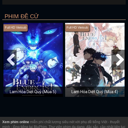
PHIM ĐỀ CỬ
Full HD Vietsub
Full HD Vietsub
Lam Hỏa Diệt Quỷ (Mùa 5)
Lam Hỏa Diệt Quỷ (Mùa 4)
Xem phim online
miễn phí chất lượng siêu nét với phụ đề tiếng Việt - thuyết
minh - lồng tiếng tại BluPhim. Thư viện phim đa dạng, đặc sắc, cập nhật liên tục