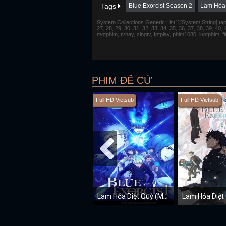
Tags
Blue Exorcist Season 2
Lam Hỏa 
System.Collections.Generic.List`1[System.String] tap 1,
27, 28, 29, 30, 31, 32, 33, 34, 35, 36, 37, 38, 39, 40,
motphim, tvhay, zingtv, fptplay, phim1080, luotphim, 
PHIM ĐỀ CỬ
Full HD Vietsub
Full HD Vietsub
Lam Hỏa Diệt Quỷ (Mùa 5)