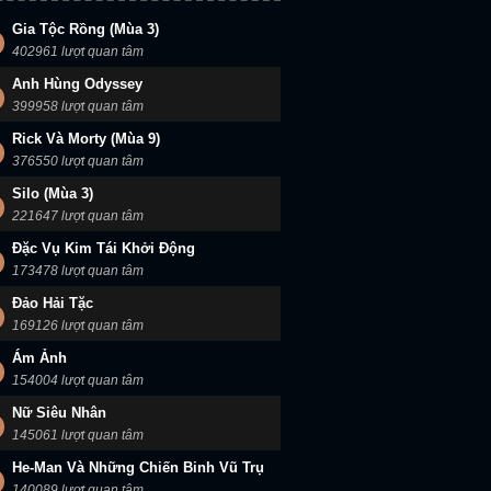
Gia Tộc Rồng (Mùa 3)
402961 lượt quan tâm
Anh Hùng Odyssey
399958 lượt quan tâm
Rick Và Morty (Mùa 9)
376550 lượt quan tâm
Silo (Mùa 3)
221647 lượt quan tâm
Đặc Vụ Kim Tái Khởi Động
173478 lượt quan tâm
Đảo Hải Tặc
169126 lượt quan tâm
Ám Ảnh
154004 lượt quan tâm
Nữ Siêu Nhân
145061 lượt quan tâm
He-Man Và Những Chiến Binh Vũ Trụ
140089 lượt quan tâm