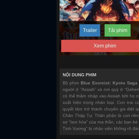
Trailer
Tải phim
Xem phim
NỘI DUNG PHIM
Bộ phim
Blue Exorcist: Kyoto Saga
người ở “Assiah” và nơi quỷ ở “Gehen
có thể thâm nhập vào Assiah bởi họ có
xuất hiện trong nhân loại. Con trai
quyết tâm trở thành chuyên gia diệt q
Chân Thập Tự. Thân phận là con riêng 
sợ “lam hỏa” của ma thần, các bạn bè 
Tịnh Vương” bị nhân viên không rõ đánh