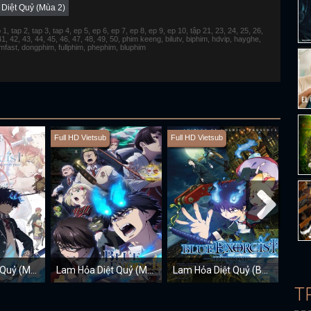
Diệt Quỷ (Mùa 2)
 tap 2, tap 3, tap 4, ep 5, ep 6, ep 7, ep 8, ep 9, ep 10, tập 21, 23, 24, 25, 26,
 41, 42, 43, 44, 45, 46, 47, 48, 49, 50, phim keeng, bilutv, biphim, hdvip, hayghe,
fimfast, dongphim, fullphim, phephim, bluphim
Full HD Vietsub
Full HD Vietsub
Full H
Lam Hỏa Diệt Quỷ (Mùa 4)
Lam Hỏa Diệt Quỷ (Mùa 3)
Lam Hỏa Diệt Quỷ (Bản Điện Ảnh)
T