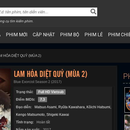
ng cụ tìm kiếm phim.
A
PHIM MỚI
CẬP NHẬT
PHIM BỘ
PHIM LẺ
PHIM CHI
M HỎA DIỆT QUỶ (MÙA 2)
LAM HỎA DIỆT QUỶ (MÙA 2)
P
Blue Exorcist Season 2 (2017)
Trạng thái:
Full HD Vietsub
Điểm IMDb:
7.3
Đạo diễn:
Matsuo Asami
Ryûta Kawahara
Kôichi Hatsumi
Kengo Matsumoto
Shigeki Kawai
Tình trạng:
Hoàn tất
Năm sản xuất:
2017