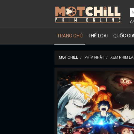
Cô
TRANG CHỦ
THỂ LOẠI
QUỐC GI
MỌT CHILL
PHIM NHẬT
XEM PHIM LA