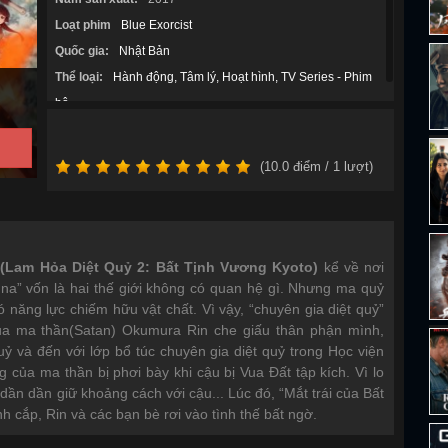
Loạt phim
Blue Exorcist
Quốc gia:
Nhật Bản
Thể loại:
Hành động
Tâm lý
Hoạt hình
TV Series - Phim
bộ
(
10.0
điểm /
1
lượt)
 (Lam Hỏa Diệt Quỷ 2: Bất Tịnh Vương Kyoto)
kể về nơi
na” vốn là hai thế giới không có quan hệ gì. Nhưng ma quỷ
 năng lực chiếm hữu vật chất. Vì vậy, “chuyên gia diệt quỷ”
 của ma thần(Satan) Okumura Rin che giấu thân phận mình,
uỷ và đến với lớp bổ túc chuyên gia diệt quỷ trong Học viện
của ma thần bị phơi bày khi cậu bị Vua Đất tập kích. Vì lo
dần dần giữ khoảng cách với cậu... Lúc đó, “Mắt trái của Bất
 cắp, Rin và các bạn bè rơi vào tình thế bất ngờ.