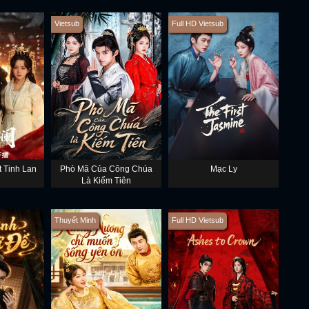
Vietsub
Full HD Vietsub
 Tinh Lan
Phò Mã Của Công Chúa
Mạc Ly
Là Kiếm Tiên
Thuyết Minh
Full HD Vietsub