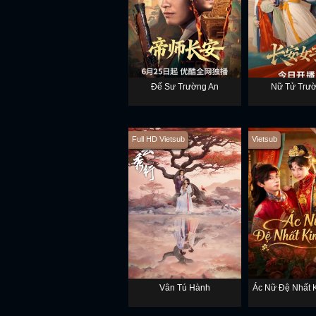
Đế Sư Trường An
Nữ Tử Trườ
Full HD Vietsub
Vietsub
Vân Tú Hành
Ác Nữ Đệ Nhất 