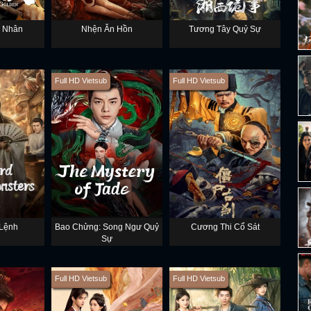
u Nhân
Nhện Ăn Hồn
Tương Tây Quỷ Sự
Full HD Vietsub
Full HD Vietsub
 Lệnh
Bao Chửng: Song Ngư Quỷ
Cương Thi Cổ Sát
Sự
Full HD Vietsub
Full HD Vietsub