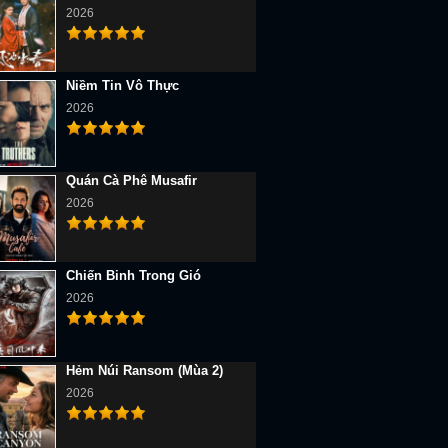
2026
Niềm Tin Vô Thực
2026
Quán Cà Phê Musafir
2026
Chiến Binh Trong Gió
2026
Hẻm Núi Ransom (Mùa 2)
2026