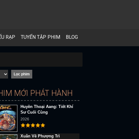
ẾU RẠP
TUYỂN TẬP PHIM
BLOG
HIM MỚI PHÁT HÀNH
Huyền Thoại Aang: Tiết Khí
Sư Cuối Cùng
2026
Xuân Về Phượng Trì