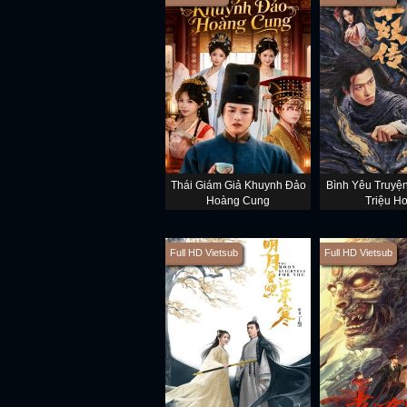
Thái Giám Giả Khuynh Đảo
Bình Yêu Truyệ
Hoàng Cung
Triệu H
Full HD Vietsub
Full HD Vietsub