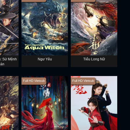
n: Sứ Mệnh
Ngư Yêu
Tiểu Long Nữ
oán
Full HD Vietsub
Full HD Vietsub