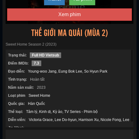
Xem phim
THẾ GIỚI MA QUÁI (MÙA 2)
Sweet Home Season 2 (2023)
Trạng thái:
Full HD Vietsub
Điểm IMDb:
7.3
Đạo diễn:
Young-woo Jang
Eung Bok Lee
So Hyun Park
Tình trạng:
Hoàn tất
Năm sản xuất:
2023
Loạt phim
Sweet Home
Quốc gia:
Hàn Quốc
Thể loại:
Tâm lý
Kinh dị
Kỳ ảo
TV Series - Phim bộ
Diễn viên:
Victoria Grace
Lee Do-hyun
Harrison Xu
Nicole Fong
Lee
Jin-Wook