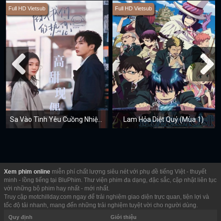
Full HD Vietsub
Full HD Vietsub
Sa Vào Tình Yêu Cuồng Nhiệt Của Chúng Ta
Lam Hỏa Diệt Quỷ (Mùa 1)
Xem phim online
miễn phí chất lượng siêu nét với phụ đề tiếng Việt - thuyết
minh - lồng tiếng tại BluPhim. Thư viện phim đa dạng, đặc sắc, cập nhật liên tục
với những bộ phim hay nhất - mới nhất.
Truy cập motchillday.com ngay để trải nghiệm giao diện trực quan, tiện lợi và
tốc độ tải nhanh, mang đến những trải nghiệm tuyệt vời cho người dùng.
Quy định
Giới thiệu