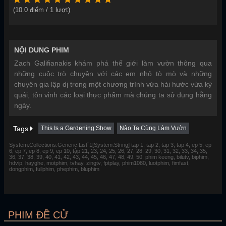
(
10.0
điểm /
1
lượt)
NỘI DUNG PHIM
Zach Galifianakis khám phá thế giới làm vườn thông qua
những cuộc trò chuyện với các em nhỏ tò mò và những
chuyên gia lập dị trong một chương trình vừa hài hước vừa kỳ
quái, tôn vinh các loại thực phẩm mà chúng ta sử dụng hằng
ngày.
Tags
This Is a Gardening Show
Nào Ta Cùng Làm Vườn
System.Collections.Generic.List`1[System.String] tap 1, tap 2, tap 3, tap 4, ep 5, ep
6, ep 7, ep 8, ep 9, ep 10, tập 21, 23, 24, 25, 26, 27, 28, 29, 30, 31, 32, 33, 34, 35,
36, 37, 38, 39, 40, 41, 42, 43, 44, 45, 46, 47, 48, 49, 50, phim keeng, bilutv, biphim,
hdvip, hayghe, motphim, tvhay, zingtv, fptplay, phim1080, luotphim, fimfast,
dongphim, fullphim, phephim, bluphim
PHIM ĐỀ CỬ