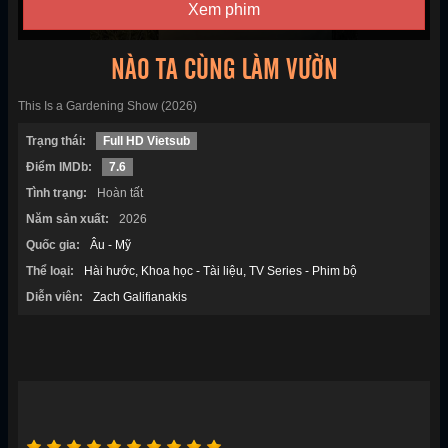
Xem phim
NÀO TA CÙNG LÀM VƯỜN
This Is a Gardening Show (2026)
Trạng thái:
Full HD Vietsub
Điểm IMDb:
7.6
Tình trạng:
Hoàn tất
Năm sản xuất:
2026
Quốc gia:
Âu - Mỹ
Thể loại:
Hài hước
Khoa học - Tài liệu
TV Series - Phim bộ
Diễn viên:
Zach Galifianakis