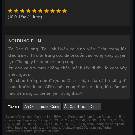
(
10.0
điểm /
1
lượt)
NỘI DUNG PHIM
Tạ Dao Quang, Tạ Linh Uyển và Ninh Viễn Châu trong lúc
điều tra vụ Thái tử trúng độc đã bị cuốn vào vòng xoáy quyền
lực đầy nguy hiểm nơi hoàng cung.
Ân oán và âm mưu chồng chất, mỗi bước đi đều là cạm bẫy
chết người.
Khi chân tướng dần được hé lộ, số phận của cả ba cũng rẽ
sang hướng khác. Giữa chốn cung đình lạnh lẽo, liệu còn nơi
nào để nàng có thể an yên dung thân?
Tags
An Oan Truong Cung
Ân Oán Trường Cung
System.Collections.Generic.List`1[System.String] tap 1, tap 2, tap 3, tap 4, ep 5, ep
6, ep 7, ep 8, ep 9, ep 10, tập 21, 23, 24, 25, 26, 27, 28, 29, 30, 31, 32, 33, 34, 35,
36, 37, 38, 39, 40, 41, 42, 43, 44, 45, 46, 47, 48, 49, 50, phim keeng, bilutv, biphim,
hdvip, hayghe, motphim, tvhay, zingtv, fptplay, phim1080, luotphim, fimfast,
dongphim, fullphim, phephim, bluphim