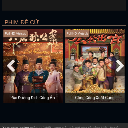
PHIM ĐỀ CỬ
Full HD Vietsub
Full HD Vietsub
Đại Đường Địch Công Án
Công Công Xuất Cung
Xem phim online
miễn phí chất lượng siêu nét với phụ đề tiếng Việt - thuyết