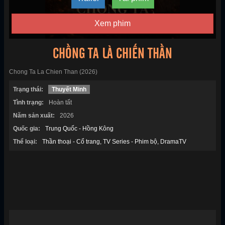
Xem phim
CHỒNG TA LÀ CHIẾN THẦN
Chong Ta La Chien Than (2026)
Trạng thái:
Thuyết Minh
Tình trạng:
Hoàn tất
Năm sản xuất:
2026
Quốc gia:
Trung Quốc - Hồng Kông
Thể loại:
Thần thoại - Cổ trang
TV Series - Phim bộ
DramaTV