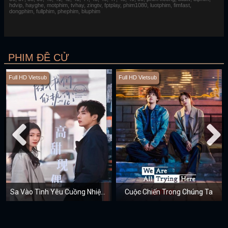
hdvip, hayghe, motphim, tvhay, zingtv, fptplay, phim1080, luotphim, fimfast,
dongphim, fullphim, phephim, bluphim
PHIM ĐỀ CỬ
Full HD Vietsub
Full HD Vietsub
Sa Vào Tình Yêu Cuồng Nhiệt Của Chúng Ta
Cuộc Chiến Trong Chúng Ta