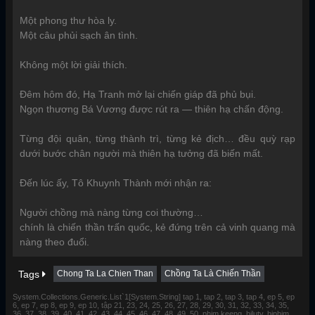
Một phong thư hòa ly.
Một câu phủi sạch ân tình.
Không một lời giải thích.
Đêm hôm đó, Hạ Tranh mở lại chiến giáp đã phủ bụi.
Ngọn thương Bá Vương được rút ra — thiên hạ chấn động.
Từng đội quân, từng thành trì, từng kẻ địch… đều quỳ rạp
dưới bước chân người mà thiên hạ tưởng đã biến mất.
Đến lúc ấy, Tô Khuynh Thành mới nhận ra:
Người chồng mà nàng từng coi thường…
chính là chiến thần trấn quốc, kẻ đứng trên cả vinh quang mà
nàng theo đuổi.
Tags
Chong Ta La Chien Than
Chồng Ta Là Chiến Thần
System.Collections.Generic.List`1[System.String] tap 1, tap 2, tap 3, tap 4, ep 5, ep
6, ep 7, ep 8, ep 9, ep 10, tập 21, 23, 24, 25, 26, 27, 28, 29, 30, 31, 32, 33, 34, 35,
36, 37, 38, 39, 40, 41, 42, 43, 44, 45, 46, 47, 48, 49, 50, phim keeng, bilutv, biphim,