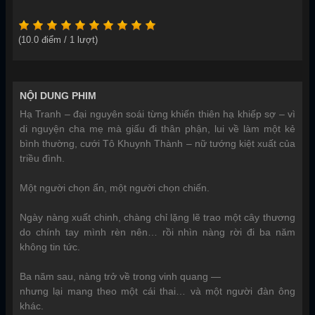
(
10.0
điểm /
1
lượt)
NỘI DUNG PHIM
Hạ Tranh – đại nguyên soái từng khiến thiên hạ khiếp sợ – vì
di nguyện cha mẹ mà giấu đi thân phận, lui về làm một kẻ
bình thường, cưới Tô Khuynh Thành – nữ tướng kiệt xuất của
triều đình.
Một người chọn ẩn, một người chọn chiến.
Ngày nàng xuất chinh, chàng chỉ lặng lẽ trao một cây thương
do chính tay mình rèn nên… rồi nhìn nàng rời đi ba năm
không tin tức.
Ba năm sau, nàng trở về trong vinh quang —
nhưng lại mang theo một cái thai… và một người đàn ông
khác.