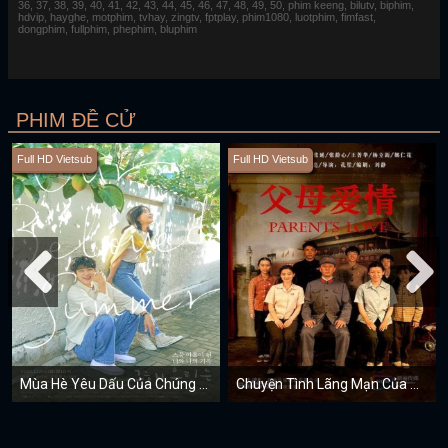
36, 37, 38, 39, 40, 41, 42, 43, 44, 45, 46, 47, 48, 49, 50, phim keeng, bilutv, biphim,
hdvip, hayghe, motphim, tvhay, zingtv, fptplay, phim1080, luotphim, fimfast,
dongphim, fullphim, phephim, bluphim
PHIM ĐỀ CỬ
Full HD Vietsub
Full HD Vietsub
Mùa Hè Yêu Dấu Của Chúng Ta
Chuyện Tình Lãng Mạn Của Cha Mẹ Chúng Ta