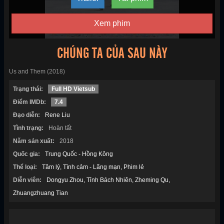
Xem phim
CHÚNG TA CỦA SAU NÀY
Us and Them (2018)
Trạng thái:
Full HD Vietsub
Điểm IMDb:
7.4
Đạo diễn:
Rene Liu
Tình trạng:
Hoàn tất
Năm sản xuất:
2018
Quốc gia:
Trung Quốc - Hồng Kông
Thể loại:
Tâm lý
Tình cảm - Lãng mạn
Phim lẻ
Diễn viên:
Dongyu Zhou
Tỉnh Bách Nhiên
Zheming Qu
Zhuangzhuang Tian