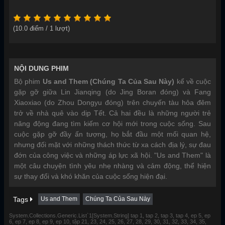
(
10.0
điểm /
1
lượt)
NỘI DUNG PHIM
Bộ phim
Us and Them (Chúng Ta Của Sau Này)
kể về cuộc
gặp gỡ giữa Lin Jianqing (do Jing Boran đóng) và Fang
Xiaoxiao (do Zhou Dongyu đóng) trên chuyến tàu hỏa đêm
trở về nhà quê vào dịp Tết. Cả hai đều là những người trẻ
năng động đang tìm kiếm cơ hội mới trong cuộc sống. Sau
cuộc gặp gỡ đầy ấn tượng, họ bắt đầu một mối quan hệ,
nhưng đối mặt với những thách thức từ xa cách địa lý, sự đau
đớn của công việc và những áp lực xã hội. "Us and Them" là
một câu chuyện tình yêu nhẹ nhàng và cảm động, thể hiện
sự thay đổi và khó khăn của cuộc sống hiện đại.
Tags
Us and Them
Chúng Ta Của Sau Này
System.Collections.Generic.List`1[System.String] tap 1, tap 2, tap 3, tap 4, ep 5, ep
6, ep 7, ep 8, ep 9, ep 10, tập 21, 23, 24, 25, 26, 27, 28, 29, 30, 31, 32, 33, 34, 35,