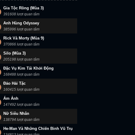
Gia Tộc Rồng (Mùa 3)
391608 lượt quan tâm
Anh Hùng Odyssey
385996 lượt quan tâm
Rick Và Morty (Mùa 9)
370866 lượt quan tâm
Silo (Mùa 3)
205198 lượt quan tâm
Đặc Vụ Kim Tái Khởi Động
168488 lượt quan tâm
Đảo Hải Tặc
160415 lượt quan tâm
Ám Ảnh
147492 lượt quan tâm
Nữ Siêu Nhân
138794 lượt quan tâm
He-Man Và Những Chiến Binh Vũ Trụ
134813 lượt quan tâm