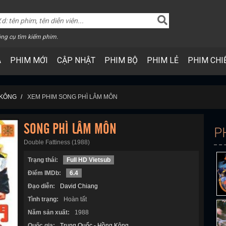
ng cụ tìm kiếm phim.
A
PHIM MỚI
CẬP NHẬT
PHIM BỘ
PHIM LẺ
PHIM CHI
 KÔNG
XEM PHIM SONG PHÌ LÂM MÔN
SONG PHÌ LÂM MÔN
P
Double Fattiness (1988)
Trạng thái:
Full HD Vietsub
Điểm IMDb:
6.4
Đạo diễn:
David Chiang
Tình trạng:
Hoàn tất
Năm sản xuất:
1988
Quốc gia:
Trung Quốc - Hồng Kông