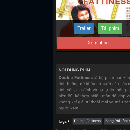
Trailer
Tải phim
Xem phim
NỘI DUNG PHIM
Double Fattiness
là bộ phim hài Hồ
tình huống dở khóc dở cười của các 
tình yêu, gia đình và sự tự tin thôn
niên 80, kết hợp nhiều màn đối đáp 
không khí giải trí thoải mái và màu s
người xem.
Tags
Double Fattiness
Song Phì Lâm 