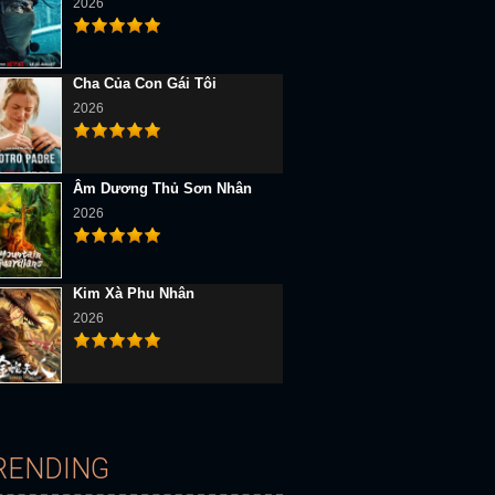
2026
Cha Của Con Gái Tôi
2026
D Vietsub
Full HD Vietsub
Full HD Vietsub
Âm Dương Thủ Sơn Nhân
2026
Kim Xà Phu Nhân
2026
Lost Song
Kong: Đảo Đầu Lâu
Đàn Ông Song Tử
RENDING