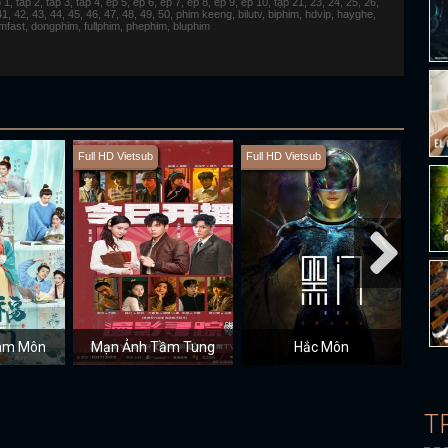
 tap 2, tap 3, tap 4, ep 5, ep 6, ep 7, ep 8, ep 9, ep 10, tập 21, 23, 24, 25, 26,
 41, 42, 43, 44, 45, 46, 47, 48, 49, 50, phim keeng, bilutv, biphim, hdvip, hayghe,
fimfast, dongphim, fullphim, phephim, bluphim
Full HD Vietsub
Full HD Vietsub
Full H
Lâm Môn
Mạn Ảnh Tầm Tung
Hắc Môn
T