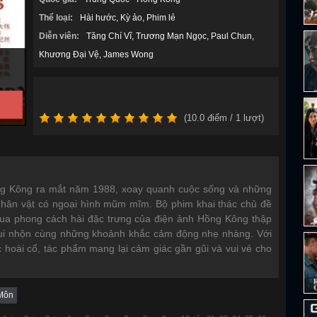
Thể loại:
Hài hước
Kỳ ảo
Phim lẻ
Diễn viên:
Tăng Chí Vĩ
Trương Mạn Ngọc
Paul Chun
Khương Đại Vệ
James Wong
(
10.0
điểm /
1
lượt)
ng Kông ra mắt năm 1988, xoay quanh cuộc sống và những
nhân vật có ngoại hình mũm mĩm. Bộ phim khai thác chủ đề
g qua phong cách hài đặc trưng của điện ảnh Hồng Kông thập
vui nhộn cùng những khoảnh khắc cảm động nhẹ nhàng. Với
ắc hoài cổ, tác phẩm mang lại cảm giác gần gũi và vui vẻ cho
Môn