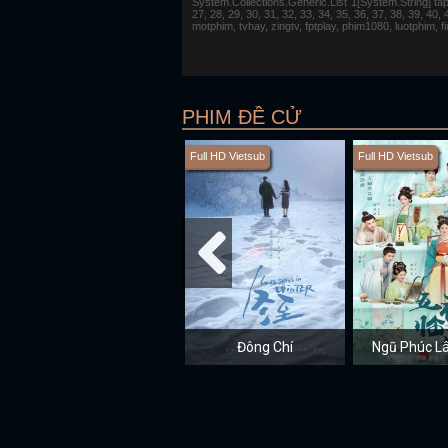
System.Collections.Generic.List`1[System.String] tap 1,
27, 28, 29, 30, 31, 32, 33, 34, 35, 36, 37, 38, 39, 40,
motphim, tvhay, zingtv, fptplay, phim1080, luotphim, 
PHIM ĐỀ CỬ
Full HD Vietsub
Full HD Vietsub
Đông Chí
Ngũ Phúc 