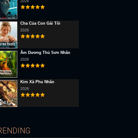
2026
Cha Của Con Gái Tôi
2026
D Vietsub
Full HD Vietsub
Full HD Vietsub
Âm Dương Thủ Sơn Nhân
2026
Kim Xà Phu Nhân
2026
Win or Lose
The Lost Room
Những Cô Gái Mất Tích: Sát Nhân Hàng Loạt Ở Long
RENDING