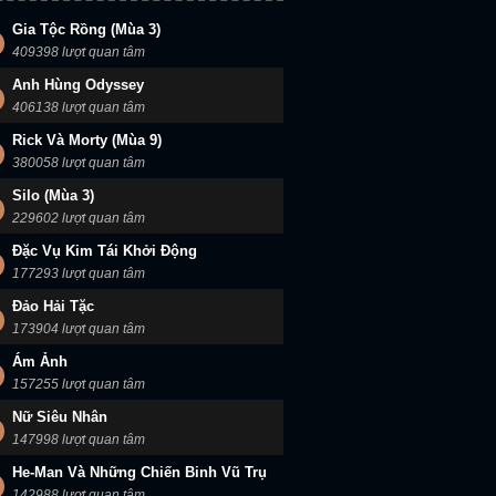
Gia Tộc Rồng (Mùa 3)
409398 lượt quan tâm
Anh Hùng Odyssey
406138 lượt quan tâm
Rick Và Morty (Mùa 9)
380058 lượt quan tâm
Silo (Mùa 3)
229602 lượt quan tâm
Đặc Vụ Kim Tái Khởi Động
177293 lượt quan tâm
Đảo Hải Tặc
173904 lượt quan tâm
Ám Ảnh
157255 lượt quan tâm
Nữ Siêu Nhân
147998 lượt quan tâm
He-Man Và Những Chiến Binh Vũ Trụ
142988 lượt quan tâm