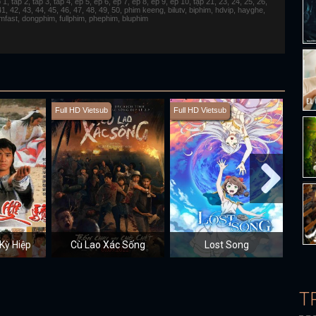
 tap 2, tap 3, tap 4, ep 5, ep 6, ep 7, ep 8, ep 9, ep 10, tập 21, 23, 24, 25, 26,
 41, 42, 43, 44, 45, 46, 47, 48, 49, 50, phim keeng, bilutv, biphim, hdvip, hayghe,
fimfast, dongphim, fullphim, phephim, bluphim
Full HD Vietsub
Full HD Vietsub
Full H
Kỳ Hiệp
Cù Lao Xác Sống
Lost Song
T