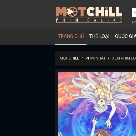
Cô
TRANG CHỦ
THỂ LOẠI
QUỐC GI
MỌT CHILL
PHIM NHẬT
XEM PHIM L