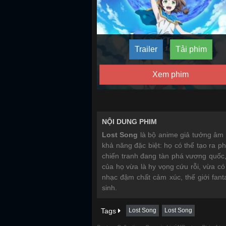
Trailer
Tải phim
Xem phim
NỘI DUNG PHIM
Lost Song
là bộ anime giả tưởng âm 
khả năng đặc biệt: họ có thể tạo ra p
chiến tranh đang tàn phá vương quốc,
của họ vừa là hy vọng cứu rỗi, vừa có 
nhạc đậm chất cảm xúc, thế giới fan
sinh.
Tags
Lost Song
Lost Song