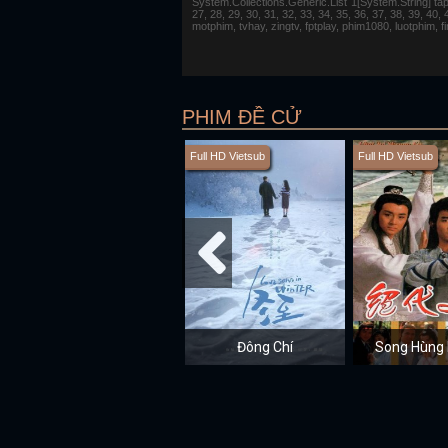
System.Collections.Generic.List`1[System.String] tap 1,
27, 28, 29, 30, 31, 32, 33, 34, 35, 36, 37, 38, 39, 40,
motphim, tvhay, zingtv, fptplay, phim1080, luotphim, 
PHIM ĐỀ CỬ
Full HD Vietsub
Full HD Vietsub
Đông Chí
Song Hùng 