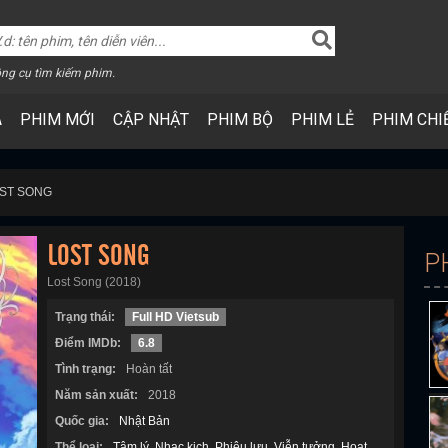
ng cụ tìm kiếm phim.
A
PHIM MỚI
CẬP NHẬT
PHIM BỘ
PHIM LẺ
PHIM CHI
OST SONG
LOST SONG
P
Lost Song (2018)
Trạng thái:
Full HD Vietsub
Điểm IMDb:
6.8
Tình trạng:
Hoàn tất
Năm sản xuất:
2018
Quốc gia:
Nhật Bản
Thể loại:
Tâm lý
Nhạc kịch
Phiêu lưu
Viễn tưởng
Hoạt