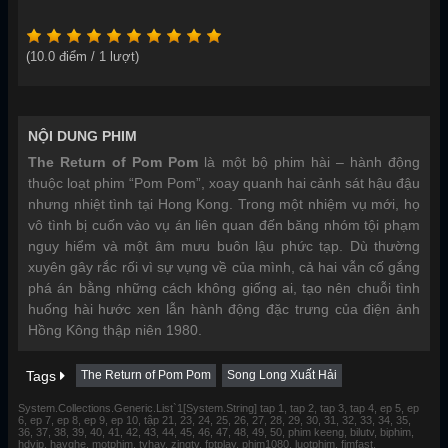
(
10.0
điểm /
1
lượt)
NỘI DUNG PHIM
The Return of Pom Pom
là một bộ phim hài – hành động
thuộc loạt phim “Pom Pom”, xoay quanh hai cảnh sát hậu đậu
nhưng nhiệt tình tại Hong Kong. Trong một nhiệm vụ mới, họ
vô tình bị cuốn vào vụ án liên quan đến băng nhóm tội phạm
nguy hiểm và một âm mưu buôn lậu phức tạp. Dù thường
xuyên gây rắc rối vì sự vụng về của mình, cả hai vẫn cố gắng
phá án bằng những cách không giống ai, tạo nên chuỗi tình
huống hài hước xen lẫn hành động đặc trưng của điện ảnh
Hồng Kông thập niên 1980.
Tags
The Return of Pom Pom
Song Long Xuất Hải
System.Collections.Generic.List`1[System.String] tap 1, tap 2, tap 3, tap 4, ep 5, ep
6, ep 7, ep 8, ep 9, ep 10, tập 21, 23, 24, 25, 26, 27, 28, 29, 30, 31, 32, 33, 34, 35,
36, 37, 38, 39, 40, 41, 42, 43, 44, 45, 46, 47, 48, 49, 50, phim keeng, bilutv, biphim,
hdvip, hayghe, motphim, tvhay, zingtv, fptplay, phim1080, luotphim, fimfast,