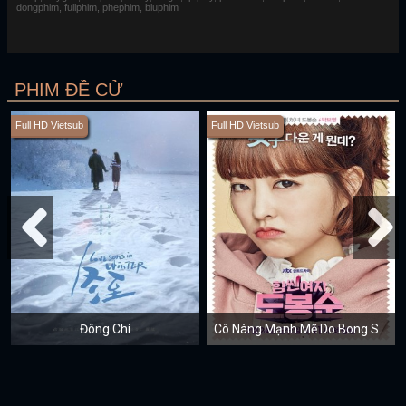
dongphim, fullphim, phephim, bluphim
PHIM ĐỀ CỬ
Full HD Vietsub
Full HD Vietsub
Đông Chí
Cô Nàng Mạnh Mẽ Do Bong Soon