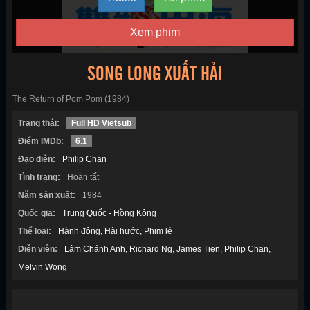
Xem phim
SONG LONG XUẤT HẢI
The Return of Pom Pom (1984)
Trạng thái:
Full HD Vietsub
Điểm IMDb:
6.1
Đạo diễn:
Philip Chan
Tình trạng:
Hoàn tất
Năm sản xuất:
1984
Quốc gia:
Trung Quốc - Hồng Kông
Thể loại:
Hành động
Hài hước
Phim lẻ
Diễn viên:
Lâm Chánh Anh
Richard Ng
James Tien
Philip Chan
Melvin Wong