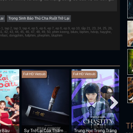
Lai
Trọng Sinh Báo Thù Cha Ruột Trở Lại
 tap 2, tap 3, tap 4, ep 5, ep 6, ep 7, ep 8, ep 9, ep 10, tập 21, 23, 24, 25, 26,
 41, 42, 43, 44, 45, 46, 47, 48, 49, 50, phim keeng, bilutv, biphim, hdvip, hayghe,
fimfast, dongphim, fullphim, phephim, bluphim
Full HD Vietsub
Full HD Vietsub
Full H
T
ợ Bầu
Sự Trở Lại Của Thẩm Phán
Trung Học Trong Trắng