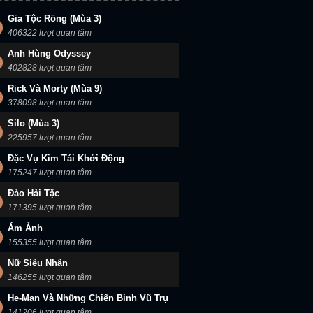
Gia Tộc Rồng (Mùa 3)
406322 lượt quan tâm
Anh Hùng Odyssey
402828 lượt quan tâm
Rick Và Morty (Mùa 9)
378098 lượt quan tâm
Silo (Mùa 3)
225957 lượt quan tâm
Đặc Vụ Kim Tái Khởi Động
175247 lượt quan tâm
Đảo Hải Tặc
171395 lượt quan tâm
Ám Ảnh
155355 lượt quan tâm
Nữ Siêu Nhân
146255 lượt quan tâm
He-Man Và Những Chiến Binh Vũ Trụ
141206 lượt quan tâm