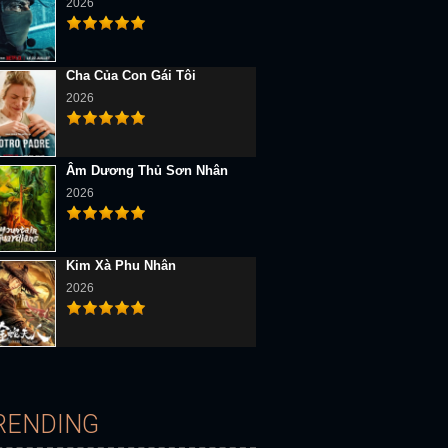
2026
Cha Của Con Gái Tôi
2026
Âm Dương Thủ Sơn Nhân
2026
D Vietsub
Full HD Vietsub
Vietsub
Kim Xà Phu Nhân
2026
RENDING
Mười: Lời Nguyền Trở Lại
Người Dơi: Sự Trở Lại Của Joker
Trọng Sinh Báo Thù Cha Ruột Trở Lại