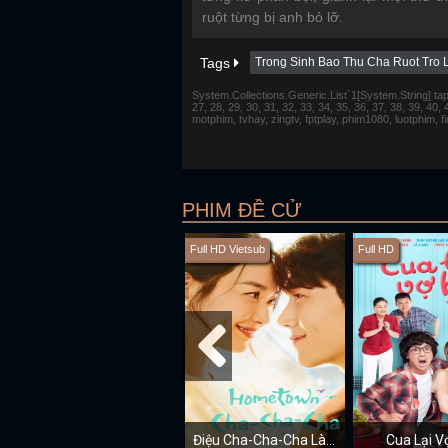
ruột từng bị anh bỏ lỡ.
Tags
Trong Sinh Bao Thu Cha Ruot Tro 
System.Collections.Generic.List`1[System.String] tap 1,
27, 28, 29, 30, 31, 32, 33, 34, 35, 36, 37, 38, 39, 40,
motphim, tvhay, zingtv, fptplay, phim1080, luotphim, 
PHIM ĐỀ CỬ
Full HD Vietsub
Full HD
Điệu Cha-Cha-Cha Làng Biển
Cua Lại V