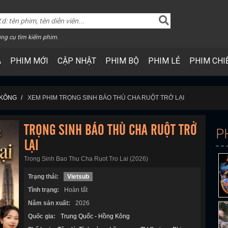
ng cụ tìm kiếm phim.
A
PHIM MỚI
CẬP NHẬT
PHIM BỘ
PHIM LẺ
PHIM CHI
 KÔNG
XEM PHIM TRỌNG SINH BÁO THÙ CHA RUỘT TRỞ LẠI
TRỌNG SINH BÁO THÙ CHA RUỘT TRỞ
P
LẠI
Trong Sinh Bao Thu Cha Ruot Tro Lai (2026)
Trạng thái:
Vietsub
Tình trạng:
Hoàn tất
Năm sản xuất:
2026
Quốc gia:
Trung Quốc - Hồng Kông