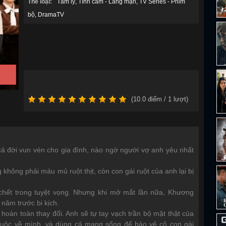
Thể loại:
Tâm lý
Tình cảm - Lãng mạn
TV Series - Phim
bộ
DramaTV
(
10.0
điểm /
1
lượt)
ả đời vun vén cho gia đình, nào ngờ người vợ anh yêu nhất
không phải máu mủ ruột thịt, còn con gái ruột của anh lại bị
chết trong tuyệt vọng. Nhưng khi mở mắt lần nữa, Khương
 năm trước bi kịch.
hoàn toàn thay đổi. Anh sẽ tự tay vạch trần bộ mặt thật của
 thuộc về mình, và dùng cả mạng sống để bảo vệ cô con gái