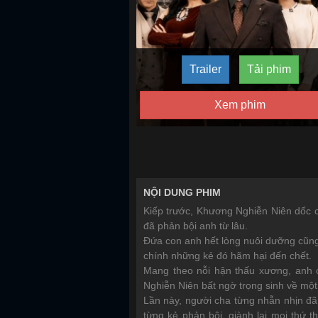
Trailer
Tải phim
Xem phim
NỘI DUNG PHIM
Kiếp trước, Khương Nghiễn Niên dốc c
đã phản bội anh từ lâu.
Đứa con anh hết lòng nuôi dưỡng cũng 
chính những kẻ đó hãm hại đến chết.
Mang theo nỗi hận thấu xương, anh 
Nghiễn Niên bất ngờ trọng sinh về một
Lần này, người cha từng nhẫn nhịn đã 
từng kẻ phản bội, giành lại mọi thứ