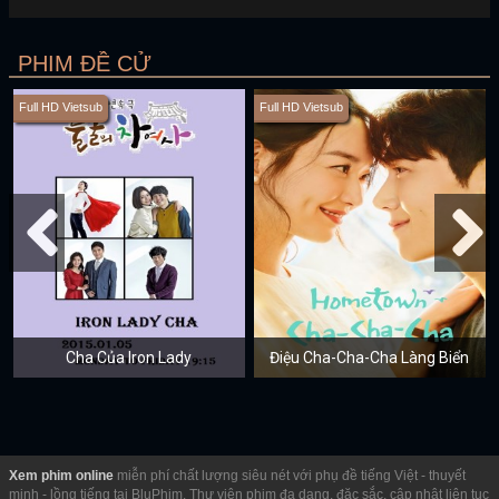
PHIM ĐỀ CỬ
Full HD Vietsub
Full HD Vietsub
Cha Của Iron Lady
Điệu Cha-Cha-Cha Làng Biển
Xem phim online
miễn phí chất lượng siêu nét với phụ đề tiếng Việt - thuyết
minh - lồng tiếng tại BluPhim. Thư viện phim đa dạng, đặc sắc, cập nhật liên tục