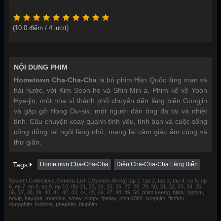
(
10.0
điểm /
4
lượt)
NỘI DUNG PHIM
Hometown Cha-Cha-Cha
là bộ phim Hàn Quốc lãng mạn và
hài hước, với Kim Seon-ho và Shin Min-a. Phim kể về Yoon
Hye-jin, một nha sĩ thành phố chuyển đến làng biển Gongjin
và gặp gỡ Hong Du-sik, một người đàn ông đa tài và nhiệt
tình. Câu chuyện xoay quanh tình yêu, tình bạn và cuộc sống
cộng đồng tại ngôi làng nhỏ, mang lại cảm giác ấm cúng và
thư giãn.
Tags
Hometown Cha-Cha-Cha
Điệu Cha-Cha-Cha Làng Biển
System.Collections.Generic.List`1[System.String] tap 1, tap 2, tap 3, tap 4, ep 5, ep
6, ep 7, ep 8, ep 9, ep 10, tập 21, 23, 24, 25, 26, 27, 28, 29, 30, 31, 32, 33, 34, 35,
36, 37, 38, 39, 40, 41, 42, 43, 44, 45, 46, 47, 48, 49, 50, phim keeng, bilutv, biphim,
hdvip, hayghe, motphim, tvhay, zingtv, fptplay, phim1080, luotphim, fimfast,
dongphim, fullphim, phephim, bluphim