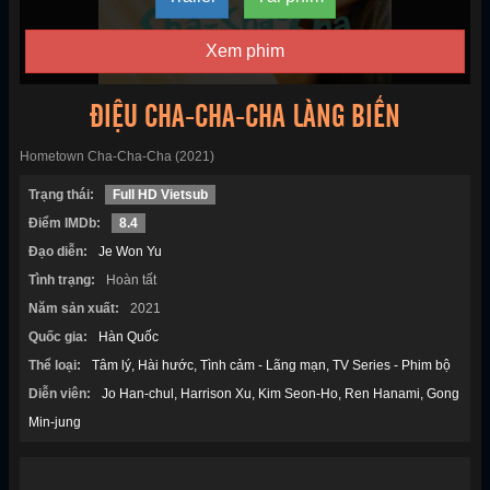
Xem phim
ĐIỆU CHA-CHA-CHA LÀNG BIỂN
Hometown Cha-Cha-Cha (2021)
Trạng thái:
Full HD Vietsub
Điểm IMDb:
8.4
Đạo diễn:
Je Won Yu
Tình trạng:
Hoàn tất
Năm sản xuất:
2021
Quốc gia:
Hàn Quốc
Thể loại:
Tâm lý
Hài hước
Tình cảm - Lãng mạn
TV Series - Phim bộ
Diễn viên:
Jo Han-chul
Harrison Xu
Kim Seon-Ho
Ren Hanami
Gong
Min-jung