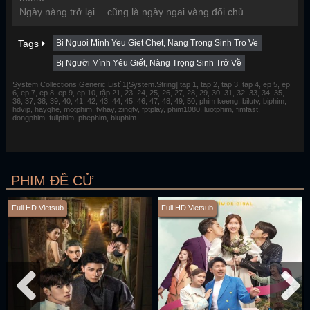
Ngày nàng trở lại… cũng là ngày ngai vàng đổi chủ.
Tags
Bi Nguoi Minh Yeu Giet Chet, Nang Trong Sinh Tro Ve
Bị Người Mình Yêu Giết, Nàng Trọng Sinh Trở Về
System.Collections.Generic.List`1[System.String] tap 1, tap 2, tap 3, tap 4, ep 5, ep
6, ep 7, ep 8, ep 9, ep 10, tập 21, 23, 24, 25, 26, 27, 28, 29, 30, 31, 32, 33, 34, 35,
36, 37, 38, 39, 40, 41, 42, 43, 44, 45, 46, 47, 48, 49, 50, phim keeng, bilutv, biphim,
hdvip, hayghe, motphim, tvhay, zingtv, fptplay, phim1080, luotphim, fimfast,
dongphim, fullphim, phephim, bluphim
PHIM ĐỀ CỬ
Full HD Vietsub
Full HD Vietsub