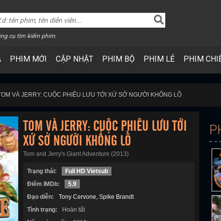
ng cụ tìm kiếm phim.
A
PHIM MỚI
CẬP NHẬT
PHIM BỘ
PHIM LẺ
PHIM CHI
TOM VÀ JERRY: CUỘC PHIÊU LƯU TỚI XỨ SỞ NGƯỜI KHỔNG LỒ
TOM VÀ JERRY: CUỘC PHIÊU LƯU TỚI
P
XỨ SỞ NGƯỜI KHỔNG LỒ
Tom and Jerry's Giant Adventure (2013)
Trạng thái:
Full HD Vietsub
Điểm IMDb:
5.9
Đạo diễn:
Tony Cervone
Spike Brandt
Tình trạng:
Hoàn tất