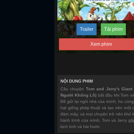
Trailer
Tải phim
Xem phim
NỘI DUNG PHIM
Câu chuyện
Tom and Jerry's Gian
Người Khổng Lồ)
bắt đầu khi Tom và
Để giữ lại ngôi nhà của mình, họ cùn
hạt giống phép thuật và tạo nên một 
đám mây, và mọi chuyện trở nên khó kh
hành trình của mình, Tom và Jerry gặ
kịch tính và hài hước.