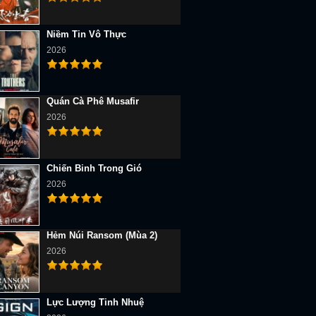
Niềm Tin Vô Thực
2026
Quán Cà Phê Musafir
2026
Chiến Binh Trong Gió
2026
Hẻm Núi Ransom (Mùa 2)
2026
Lực Lượng Tinh Nhuệ