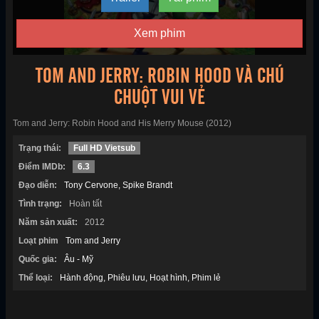
Xem phim
TOM AND JERRY: ROBIN HOOD VÀ CHÚ
CHUỘT VUI VẺ
Tom and Jerry: Robin Hood and His Merry Mouse (2012)
Trạng thái:
Full HD Vietsub
Điểm IMDb:
6.3
Đạo diễn:
Tony Cervone
Spike Brandt
Tình trạng:
Hoàn tất
Năm sản xuất:
2012
Loạt phim
Tom and Jerry
Quốc gia:
Âu - Mỹ
Thể loại:
Hành động
Phiêu lưu
Hoạt hình
Phim lẻ