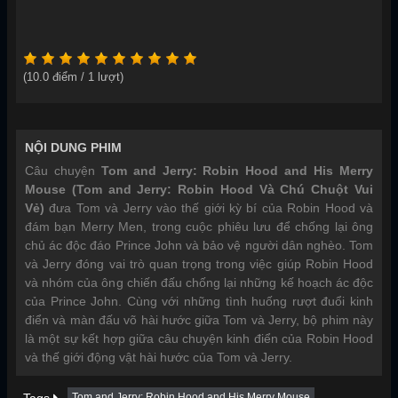
(
10.0
điểm /
1
lượt)
NỘI DUNG PHIM
Câu chuyện
Tom and Jerry: Robin Hood and His Merry
Mouse (Tom and Jerry: Robin Hood Và Chú Chuột Vui
Vẻ)
đưa Tom và Jerry vào thế giới kỳ bí của Robin Hood và
đám bạn Merry Men, trong cuộc phiêu lưu để chống lại ông
chủ ác độc đáo Prince John và bảo vệ người dân nghèo. Tom
và Jerry đóng vai trò quan trọng trong việc giúp Robin Hood
và nhóm của ông chiến đấu chống lại những kế hoạch ác độc
của Prince John. Cùng với những tình huống rượt đuổi kinh
điển và màn đấu võ hài hước giữa Tom và Jerry, bộ phim này
là một sự kết hợp giữa câu chuyện kinh điển của Robin Hood
và thế giới động vật hài hước của Tom và Jerry.
Tom and Jerry: Robin Hood and His Merry Mouse