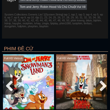
Tags
Tom and Jerry: Robin Hood Và Chú Chuột Vui Vẻ
System.Collections.Generic.List`1[System.String] tap 1, tap 2, tap 3, tap 4, ep 5, ep
6, ep 7, ep 8, ep 9, ep 10, tập 21, 23, 24, 25, 26, 27, 28, 29, 30, 31, 32, 33, 34, 35,
36, 37, 38, 39, 40, 41, 42, 43, 44, 45, 46, 47, 48, 49, 50, phim keeng, bilutv, biphim,
hdvip, hayghe, motphim, tvhay, zingtv, fptplay, phim1080, luotphim, fimfast,
dongphim, fullphim, phephim, bluphim
PHIM ĐỀ CỬ
Full HD Vietsub
Full HD Vietsub