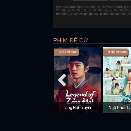
System.Collections.Generic.List`1[System.String] tap 1,
27, 28, 29, 30, 31, 32, 33, 34, 35, 36, 37, 38, 39, 40,
motphim, tvhay, zingtv, fptplay, phim1080, luotphim, 
PHIM ĐỀ CỬ
Full HD Vietsub
Full HD Vietsub
Tàng Hải Truyện
Ngũ Phúc 