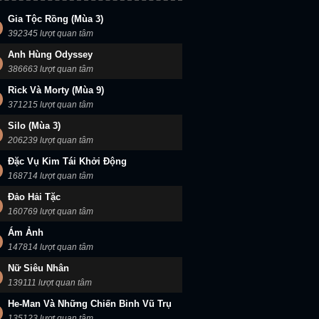
Gia Tộc Rồng (Mùa 3)
392345 lượt quan tâm
Anh Hùng Odyssey
386663 lượt quan tâm
Rick Và Morty (Mùa 9)
371215 lượt quan tâm
Silo (Mùa 3)
206239 lượt quan tâm
Đặc Vụ Kim Tái Khởi Động
168714 lượt quan tâm
Đảo Hải Tặc
160769 lượt quan tâm
Ám Ảnh
147814 lượt quan tâm
Nữ Siêu Nhân
139111 lượt quan tâm
He-Man Và Những Chiến Binh Vũ Trụ
135123 lượt quan tâm