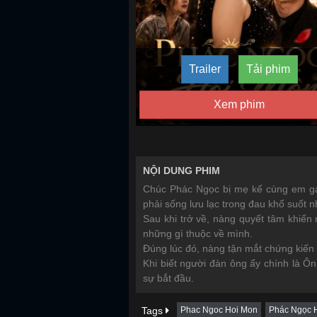
Trailer
Tải phim
Xem phim
NỘI DUNG PHIM
Chúc Phác Ngọc bị mẹ kế cùng em gái
phải sống lưu lạc trong đau khổ suốt 
Sau khi trở về, nàng quyết tâm khiến 
những gì thuộc về mình.
Đúng lúc đó, nàng tận mắt chứng kiến
Khi biết người đàn ông ấy chính là Ô
sự bắt đầu.
Tags
Phac Ngoc Hoi Mon
Phác Ngọc 