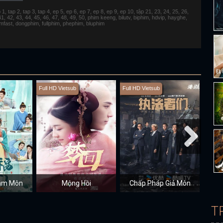
 tap 2, tap 3, tap 4, ep 5, ep 6, ep 7, ep 8, ep 9, ep 10, tập 21, 23, 24, 25, 26,
 41, 42, 43, 44, 45, 46, 47, 48, 49, 50, phim keeng, bilutv, biphim, hdvip, hayghe,
fimfast, dongphim, fullphim, phephim, bluphim
Full HD Vietsub
Full HD Vietsub
Full H
Lâm Môn
Mộng Hồi
Chấp Pháp Giả Môn
T