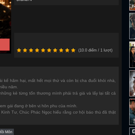
(
10.0
điểm /
1
lượt)
 kế hãm hại, mất hết mọi thứ và còn bị cha đuổi khỏi nhà,
nhiều năm.
những kẻ từng tổn thương mình phải trả giá và lấy lại tất cả
 em gái đang ở bên vị hôn phu của mình.
n Kính Tư, Chúc Phác Ngọc hiểu rằng cơ hội báo thù đã thật
Hồi Môn