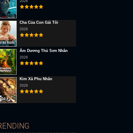
2026
Cha Của Con Gái Tôi
2026
Âm Dương Thủ Sơn Nhân
D Vietsub
Full HD Vietsub
Full HD Vietsub
2026
Kim Xà Phu Nhân
2026
Địa Ngục Ngọt Ngào và Cay Đắng
Gửi Thời Mỹ Mãn Ngọt Ngào Của Chúng Ta
Hạnh Phúc Mãn Đườn
RENDING