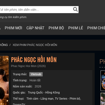
ng cụ tìm kiếm phim.
A
PHIM MỚI
CẬP NHẬT
PHIM BỘ
PHIM LẺ
PHIM CHI
 KÔNG
XEM PHIM PHÁC NGỌC HỒI MÔN
PHÁC NGỌC HỒI MÔN
P
Phac Ngoc Hoi Mon (2026)
Trạng thái:
Vietsub
Tình trạng:
Hoàn tất
Năm sản xuất:
2026
Quốc gia:
Trung Quốc - Hồng Kông
Thể loại:
Tình cảm - Lãng mạn
TV Series - Phim bộ
DramaTV