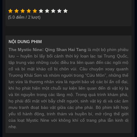
(
5.0
điểm /
2
lượt)
NỘI DUNG PHIM
The Mystic Nine: Qing Shan Hai Tang
là một bộ phim phiêu
lưu – huyền bí lấy bối cảnh thời kỳ loạn lạc tại Trung Quốc,
tập trung vào những cuộc điều tra liên quan đến các ngôi mộ
cổ và bí mật khảo cổ bị chôn vùi. Câu chuyện xoay quanh
Trương Khải Sơn và nhóm người trong “Cửu Môn”, những thế
lực vừa là thương nhân vừa là người bảo vệ các bí ẩn cổ đại,
khi họ phát hiện một chuỗi sự kiện liên quan đến di vật kỳ lạ
và lời nguyền trong các lăng mộ. Trong quá trình khám phá,
họ phải đối mặt với bẫy chết người, sinh vật kỳ dị và các âm
mưu tranh đoạt bảo vật giữa các phe phái. Bộ phim kết hợp
yếu tố hành động, trinh thám và huyền bí, mở rộng thế giới
của loạt Mystic Nine với không khí cổ trang pha lẫn kinh dị
nhẹ.