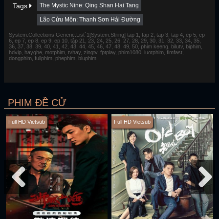
Tags
The Mystic Nine: Qing Shan Hai Tang
Lão Cửu Môn: Thanh Sơn Hải Đường
System.Collections.Generic.List`1[System.String] tap 1, tap 2, tap 3, tap 4, ep 5, ep
6, ep 7, ep 8, ep 9, ep 10, tập 21, 23, 24, 25, 26, 27, 28, 29, 30, 31, 32, 33, 34, 35,
36, 37, 38, 39, 40, 41, 42, 43, 44, 45, 46, 47, 48, 49, 50, phim keeng, bilutv, biphim,
hdvip, hayghe, motphim, tvhay, zingtv, fptplay, phim1080, luotphim, fimfast,
dongphim, fullphim, phephim, bluphim
PHIM ĐỀ CỬ
Full HD Vietsub
Full HD Vietsub