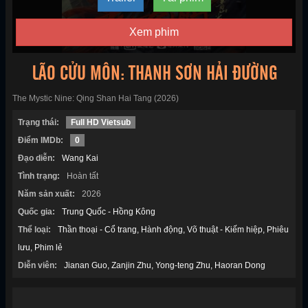
Xem phim
LÃO CỬU MÔN: THANH SƠN HẢI ĐƯỜNG
The Mystic Nine: Qing Shan Hai Tang (2026)
Trạng thái:
Full HD Vietsub
Điểm IMDb:
0
Đạo diễn:
Wang Kai
Tình trạng:
Hoàn tất
Năm sản xuất:
2026
Quốc gia:
Trung Quốc - Hồng Kông
Thể loại:
Thần thoại - Cổ trang
Hành động
Võ thuật - Kiếm hiệp
Phiêu
lưu
Phim lẻ
Diễn viên:
Jianan Guo
Zanjin Zhu
Yong-teng Zhu
Haoran Dong