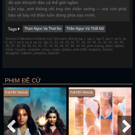
đủ sức khuynh đảo cả thế giới ngầm.
Lần này, anh không chỉ truy tìm chân tướng — mà còn phải
bảo vệ bảy nữ thần luôn đứng phía sau mình.
Tags
Than Nguc Va That Nu
Thần Ngục Và Thất Nữ
System.Collections.Generic.List`1[System.String] tap 1, tap 2, tap 3, tap 4, ep 5, ep
6, ep 7, ep 8, ep 9, ep 10, tập 21, 23, 24, 25, 26, 27, 28, 29, 30, 31, 32, 33, 34, 35,
36, 37, 38, 39, 40, 41, 42, 43, 44, 45, 46, 47, 48, 49, 50, phim keeng, bilutv, biphim,
hdvip, hayghe, motphim, tvhay, zingtv, fptplay, phim1080, luotphim, fimfast,
dongphim, fullphim, phephim, bluphim
PHIM ĐỀ CỬ
Full HD Vietsub
Full HD Vietsub