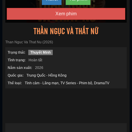
Xem phim
THẦN NGỤC VÀ THẤT NỮ
Than Nguc Va That Nu (2026)
Trạng thái:
Thuyết Minh
Tình trạng:
Hoàn tất
Năm sản xuất:
2026
Quốc gia:
Trung Quốc - Hồng Kông
Thể loại:
Tình cảm - Lãng mạn
TV Series - Phim bộ
DramaTV