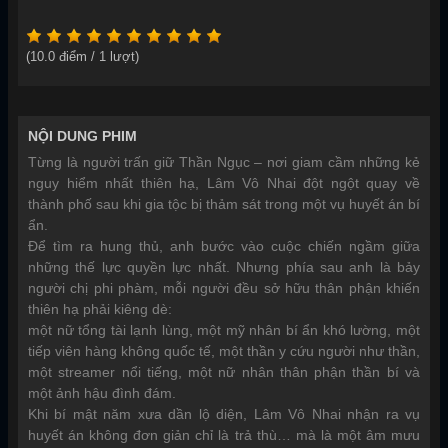
(
10.0
điểm /
1
lượt)
NỘI DUNG PHIM
Từng là người trấn giữ Thần Ngục – nơi giam cầm những kẻ
nguy hiểm nhất thiên hạ, Lâm Vô Nhai đột ngột quay về
thành phố sau khi gia tộc bị thảm sát trong một vụ huyết án bí
ẩn.
Để tìm ra hung thủ, anh bước vào cuộc chiến ngầm giữa
những thế lực quyền lực nhất. Nhưng phía sau anh là bảy
người chị phi phàm, mỗi người đều sở hữu thân phận khiến
thiên hạ phải kiêng dè:
một nữ tổng tài lạnh lùng, một mỹ nhân bí ẩn khó lường, một
tiếp viên hàng không quốc tế, một thần y cứu người như thần,
một streamer nổi tiếng, một nữ nhân thân phận thần bí và
một ảnh hậu đình đám.
Khi bí mật năm xưa dần lộ diện, Lâm Vô Nhai nhận ra vụ
huyết án không đơn giản chỉ là trả thù… mà là một âm mưu