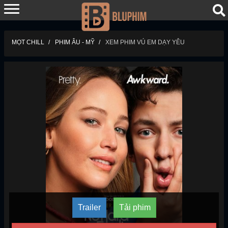
MỌT CHILL
PHIM ÂU - MỸ
XEM PHIM VÚ EM DẠY YÊU
Trailer
Tải phim