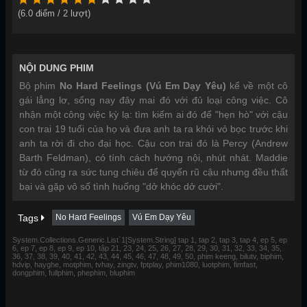
(
6.0
điểm /
2
lượt)
NỘI DUNG PHIM
Bộ phim
No Hard Feelings (Vú Em Dạy Yêu)
kể về một cô
gái lẳng lơ, sống nay đây mai đó với đủ loại công việc. Cô
nhận một công việc kỳ lạ: tìm kiếm ai đó để "hẹn hò" với cậu
con trai 19 tuổi của họ và đưa anh ta ra khỏi vỏ bọc trước khi
anh ta rời đi cho đại học. Cậu con trai đó là Percy (Andrew
Barth Feldman), có tính cách hướng nội, nhút nhát. Maddie
từ đó cũng ra sức tung chiêu để quyến rũ cậu nhưng đều thất
bại và gặp vô số tình huống "dở khóc dở cười".
Tags
No Hard Feelings
Vú Em Dạy Yêu
System.Collections.Generic.List`1[System.String] tap 1, tap 2, tap 3, tap 4, ep 5, ep
6, ep 7, ep 8, ep 9, ep 10, tập 21, 23, 24, 25, 26, 27, 28, 29, 30, 31, 32, 33, 34, 35,
36, 37, 38, 39, 40, 41, 42, 43, 44, 45, 46, 47, 48, 49, 50, phim keeng, bilutv, biphim,
hdvip, hayghe, motphim, tvhay, zingtv, fptplay, phim1080, luotphim, fimfast,
dongphim, fullphim, phephim, bluphim