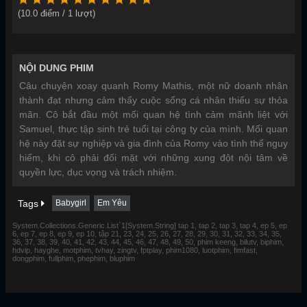
(
10.0
điểm /
1
lượt)
NỘI DUNG PHIM
Câu chuyện xoay quanh Romy Mathis, một nữ doanh nhân
thành đạt nhưng cảm thấy cuộc sống cá nhân thiếu sự thỏa
mãn. Cô bắt đầu một mối quan hệ tình cảm mãnh liệt với
Samuel, thực tập sinh trẻ tuổi tại công ty của mình. Mối quan
hệ này đặt sự nghiệp và gia đình của Romy vào tình thế nguy
hiểm, khi cô phải đối mặt với những xung đột nội tâm về
quyền lực, dục vọng và trách nhiệm.
Tags
Babygirl
Em Yêu
System.Collections.Generic.List`1[System.String] tap 1, tap 2, tap 3, tap 4, ep 5, ep
6, ep 7, ep 8, ep 9, ep 10, tập 21, 23, 24, 25, 26, 27, 28, 29, 30, 31, 32, 33, 34, 35,
36, 37, 38, 39, 40, 41, 42, 43, 44, 45, 46, 47, 48, 49, 50, phim keeng, bilutv, biphim,
hdvip, hayghe, motphim, tvhay, zingtv, fptplay, phim1080, luotphim, fimfast,
dongphim, fullphim, phephim, bluphim