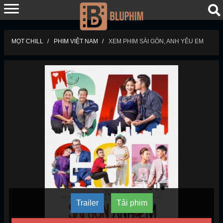
MỌT CHILL
PHIM VIỆT NAM
XEM PHIM SÀI GÒN, ANH YÊU EM
Trailer
Tải phim