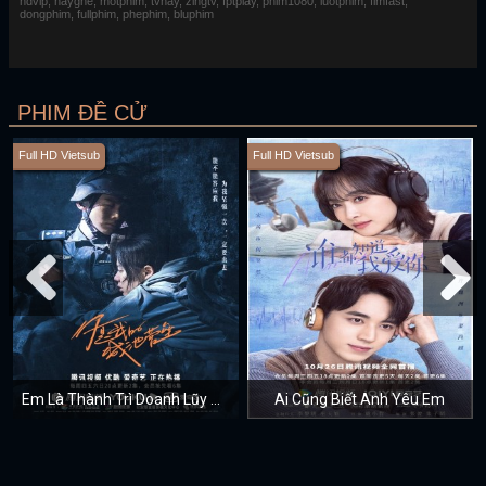
hdvip, hayghe, motphim, tvhay, zingtv, fptplay, phim1080, luotphim, fimfast,
dongphim, fullphim, phephim, bluphim
PHIM ĐỀ CỬ
Full HD Vietsub
Full HD Vietsub
Em Là Thành Trì Doanh Lũy Của Anh
Ai Cũng Biết Anh Yêu Em