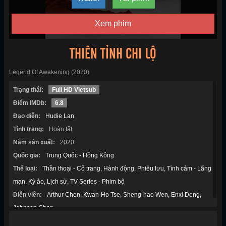
Xem phim
THIÊN TỈNH CHI LỘ
Legend Of Awakening (2020)
Trạng thái:
Full HD Vietsub
Điểm IMDb:
6.8
Đạo diễn:
Hudie Lan
Tình trạng:
Hoàn tất
Năm sản xuất:
2020
Quốc gia:
Trung Quốc - Hồng Kông
Thể loại:
Thần thoại - Cổ trang
Hành động
Phiêu lưu
Tình cảm - Lãng
mạn
Kỳ ảo
Lịch sử
TV Series - Phim bộ
Diễn viên:
Arthur Chen
Kwan-Ho Tse
Sheng-hao Wen
Enxi Deng
Johnson Chen