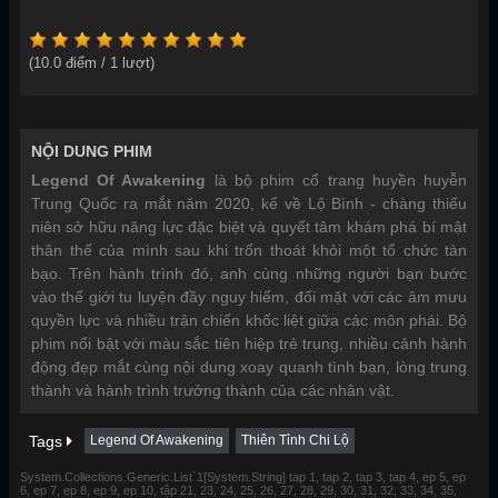
(
10.0
điểm /
1
lượt)
NỘI DUNG PHIM
Legend Of Awakening
là bộ phim cổ trang huyền huyễn
Trung Quốc ra mắt năm 2020, kể về Lộ Bình - chàng thiếu
niên sở hữu năng lực đặc biệt và quyết tâm khám phá bí mật
thân thế của mình sau khi trốn thoát khỏi một tổ chức tàn
bạo. Trên hành trình đó, anh cùng những người bạn bước
vào thế giới tu luyện đầy nguy hiểm, đối mặt với các âm mưu
quyền lực và nhiều trận chiến khốc liệt giữa các môn phái. Bộ
phim nổi bật với màu sắc tiên hiệp trẻ trung, nhiều cảnh hành
động đẹp mắt cùng nội dung xoay quanh tình bạn, lòng trung
thành và hành trình trưởng thành của các nhân vật.
Tags
Legend Of Awakening
Thiên Tỉnh Chi Lộ
System.Collections.Generic.List`1[System.String] tap 1, tap 2, tap 3, tap 4, ep 5, ep
6, ep 7, ep 8, ep 9, ep 10, tập 21, 23, 24, 25, 26, 27, 28, 29, 30, 31, 32, 33, 34, 35,