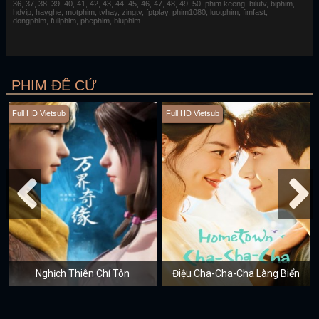
36, 37, 38, 39, 40, 41, 42, 43, 44, 45, 46, 47, 48, 49, 50, phim keeng, bilutv, biphim,
hdvip, hayghe, motphim, tvhay, zingtv, fptplay, phim1080, luotphim, fimfast,
dongphim, fullphim, phephim, bluphim
PHIM ĐỀ CỬ
Full HD Vietsub
Full HD Vietsub
Nghịch Thiên Chí Tôn
Điệu Cha-Cha-Cha Làng Biển