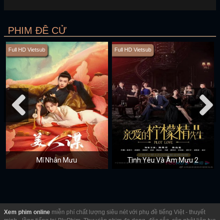
PHIM ĐỀ CỬ
Full HD Vietsub
Full HD Vietsub
Mĩ Nhân Mưu
Tình Yêu Và Âm Mưu 2
Xem phim online
miễn phí chất lượng siêu nét với phụ đề tiếng Việt - thuyết