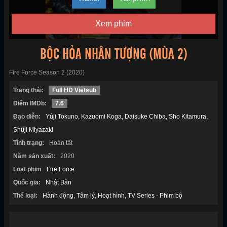
Xem phim
BỘC HỎA NHÂN TƯỢNG (MÙA 2)
Fire Force Season 2 (2020)
Trạng thái:
Full HD Vietsub
Điểm IMDb:
7.6
Đạo diễn:
Yûji Tokuno
Kazuomi Koga
Daisuke Chiba
Sho Kitamura
Shûji Miyazaki
Tình trạng:
Hoàn tất
Năm sản xuất:
2020
Loạt phim
Fire Force
Quốc gia:
Nhật Bản
Thể loại:
Hành động
Tâm lý
Hoạt hình
TV Series - Phim bộ