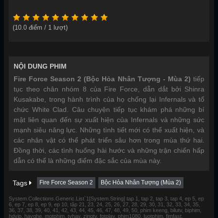
(
10.0
điểm /
1
lượt)
NỘI DUNG PHIM
Fire Force Season 2 (Bộc Hỏa Nhân Tượng - Mùa 2)
tiếp
tục theo chân nhóm 8 của Fire Force, dẫn dắt bởi Shinra
Kusakabe, trong hành trình của họ chống lại Infernals và tổ
chức White Clad. Câu chuyện tiếp tục khám phá những bí
mật liên quan đến sự xuất hiện của Infernals và những sức
mạnh siêu năng lực. Những tình tiết mới có thể xuất hiện, và
các nhân vật có thể phát triển sâu hơn trong mùa thứ hai.
Đồng thời, các tình huống hài hước và những trận chiến hấp
dẫn có thể là những điểm đặc sắc của mùa này.
Tags
Fire Force Season 2
Bộc Hỏa Nhân Tượng (Mùa 2)
System.Collections.Generic.List`1[System.String] tap 1, tap 2, tap 3, tap 4, ep 5, ep
6, ep 7, ep 8, ep 9, ep 10, tập 21, 23, 24, 25, 26, 27, 28, 29, 30, 31, 32, 33, 34, 35,
36, 37, 38, 39, 40, 41, 42, 43, 44, 45, 46, 47, 48, 49, 50, phim keeng, bilutv, biphim,
hdvip, hayghe, motphim, tvhay, zingtv, fptplay, phim1080, luotphim, fimfast,