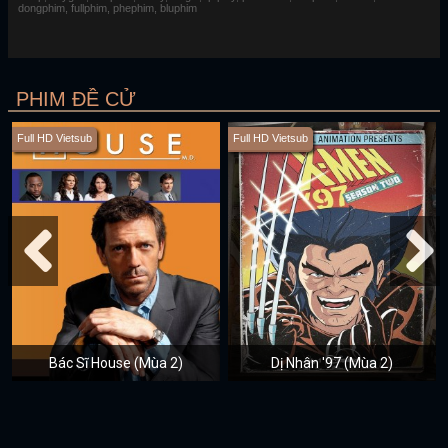
dongphim, fullphim, phephim, bluphim
PHIM ĐỀ CỬ
Full HD Vietsub
Full HD Vietsub
Bác Sĩ House (Mùa 2)
Dị Nhân '97 (Mùa 2)