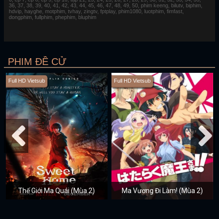
36, 37, 38, 39, 40, 41, 42, 43, 44, 45, 46, 47, 48, 49, 50, phim keeng, bilutv, biphim,
hdvip, hayghe, motphim, tvhay, zingtv, fptplay, phim1080, luotphim, fimfast,
dongphim, fullphim, phephim, bluphim
PHIM ĐỀ CỬ
Full HD Vietsub
Full HD Vietsub
Thế Giới Ma Quái (Mùa 2)
Ma Vương Đi Làm! (Mùa 2)