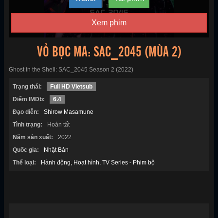
Xem phim
VỎ BỌC MA: SAC_2045 (MÙA 2)
Ghost in the Shell: SAC_2045 Season 2 (2022)
Trạng thái:
Full HD Vietsub
Điểm IMDb:
6.4
Đạo diễn:
Shirow Masamune
Tình trạng:
Hoàn tất
Năm sản xuất:
2022
Quốc gia:
Nhật Bản
Thể loại:
Hành động
Hoạt hình
TV Series - Phim bộ