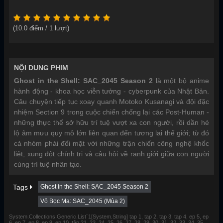
(
10.0
điểm /
1
lượt)
NỘI DUNG PHIM
Ghost in the Shell: SAC_2045 Season 2
là một bộ anime
hành động - khoa học viễn tưởng - cyberpunk của Nhật Bản.
Câu chuyện tiếp tục xoay quanh Motoko Kusanagi và đội đặc
nhiệm Section 9 trong cuộc chiến chống lại các Post-Human -
những thực thể sở hữu trí tuệ vượt xa con người, rồi dần hé
lộ âm mưu quy mô lớn liên quan đến tương lai thế giới; từ đó
cả nhóm phải đối mặt với những trận chiến công nghệ khốc
liệt, xung đột chính trị và câu hỏi về ranh giới giữa con người
cùng trí tuệ nhân tạo.
Tags
Ghost in the Shell: SAC_2045 Season 2
Vỏ Bọc Ma: SAC_2045 (Mùa 2)
System.Collections.Generic.List`1[System.String] tap 1, tap 2, tap 3, tap 4, ep 5, ep
6, ep 7, ep 8, ep 9, ep 10, tập 21, 23, 24, 25, 26, 27, 28, 29, 30, 31, 32, 33, 34, 35,