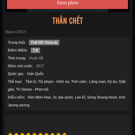
Xem phim
THẦN CHẾT
Black (2017)
Trạng thái:
Full HD Vietsub
Điểm IMDb:
7.8
Tình trạng:
Hoàn tất
Năm sản xuất:
2017
Quốc gia:
Hàn Quốc
Thể loại:
Tâm lý
Tội phạm - Hình sự
Tình cảm - Lãng mạn
Kỳ ảo
Giật
gân
TV Series - Phim bộ
Diễn viên:
Kim Won-Hae
Jo Jae-yoon
Lee El
Song Seung-heon
Kim
Jeong-yeong