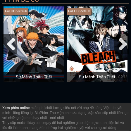
Full HD Vietsub
Full HD Vietsub
Sứ Mệnh Thần Chết
Sứ Mệnh Thần Chết
Xem phim online
miễn phí chất lượng siêu nét với phụ đề tiếng Việt - thuyết
minh - lồng tiếng tại BluPhim. Thư viện phim đa dạng, đặc sắc, cập nhật liên tục
với những bộ phim hay nhất - mới nhất.
Truy cập motchillday.com ngay để trải nghiệm giao diện trực quan, tiện lợi và
tốc độ tải nhanh, mang đến những trải nghiệm tuyệt vời cho người dùng.