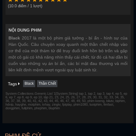
(
10.0
điểm /
1
lượt)
NỘI DUNG PHIM
Black
2017 là một bộ phim giả tưởng - bí ẩn - hình sự của
Hàn Quốc. Câu chuyện xoay quanh một thần chết nhập vào
cơ thể của một thám tử để truy đuổi linh hồn bỏ trốn và gặp
một cô gái có khả năng nhìn thấy cái chết; từ đó cả hai dần bị
cuốn vào những vụ án bí ẩn, các bí mật đau thương và mối
liên kết định mệnh vượt ngoài quy luật sinh tử.
Tags
Black
Thần Chết
System.Collections.Generic.List`1[System.String] tap 1, tap 2, tap 3, tap 4, ep 5, ep
6, ep 7, ep 8, ep 9, ep 10, tập 21, 23, 24, 25, 26, 27, 28, 29, 30, 31, 32, 33, 34, 35,
36, 37, 38, 39, 40, 41, 42, 43, 44, 45, 46, 47, 48, 49, 50, phim keeng, bilutv, biphim,
hdvip, hayghe, motphim, tvhay, zingtv, fptplay, phim1080, luotphim, fimfast,
dongphim, fullphim, phephim, bluphim
PHIM ĐỀ CỬ