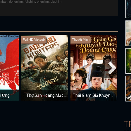
fimfast, dongphim, fullphim, phephim, bluphim
Full HD Vietsub
Thuyết Minh
Full H
hi Ưng
Thợ Săn Hoang Mạc
Thái Giám Giả Khuynh Đảo Hoàng Cung
T