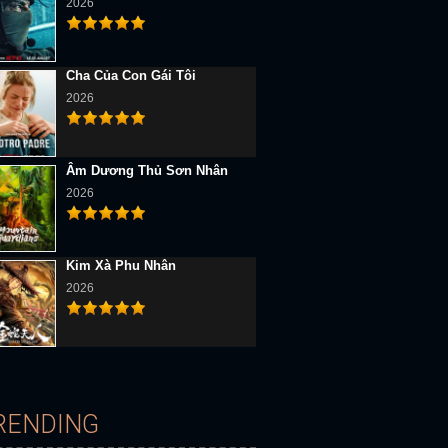
2026
Cha Của Con Gái Tôi
2026
D Vietsub
Full HD Vietsub
Full HD Vietsub
Âm Dương Thủ Sơn Nhân
2026
Kim Xà Phu Nhân
2026
Đại Chiến Dải Ngân Hà: Tử Chiến Liên Hành Tinh
Người Giữ Ngọn Hải Đăng
Hoàng Phi Hồng:Vương Giả Vô Địch
RENDING