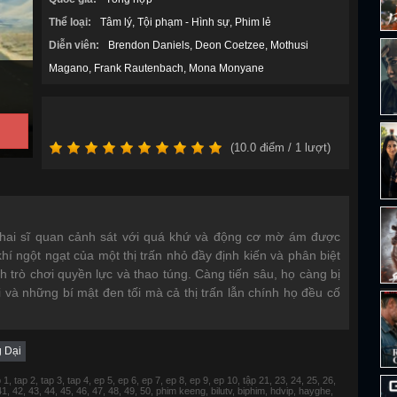
Thể loại:
Tâm lý
Tội phạm - Hình sự
Phim lẻ
Diễn viên:
Brendon Daniels
Deon Coetzee
Mothusi
Magano
Frank Rautenbach
Mona Monyane
(
10.0
điểm /
1
lượt)
n, hai sĩ quan cảnh sát với quá khứ và động cơ mờ ám được
hí ngột ngạt của một thị trấn nhỏ đầy định kiến và phân biệt
h trò chơi quyền lực và thao túng. Càng tiến sâu, họ càng bị
i và những bí mật đen tối mà cả thị trấn lẫn chính họ đều cố
 Dại
 tap 2, tap 3, tap 4, ep 5, ep 6, ep 7, ep 8, ep 9, ep 10, tập 21, 23, 24, 25, 26,
 41, 42, 43, 44, 45, 46, 47, 48, 49, 50, phim keeng, bilutv, biphim, hdvip, hayghe,