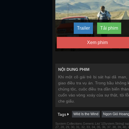
Trailer
Tải phim
Xem phim
NỘI DUNG PHIM
Khi một cô gái trẻ bị sát hại dã ma
giao điều tra vụ án. Trong bầu không k
chủng tộc, cuộc điều tra dần biến thàn
cuốn vào vòng xoáy của sự thật, tội lỗ
che giấu.
Tags
Wild Is the Wind
Ngọn Gió Hoang
System.Collections.Generic.List`1[System.String] tap 1,
27, 28, 29, 30, 31, 32, 33, 34, 35, 36, 37, 38, 39, 40,