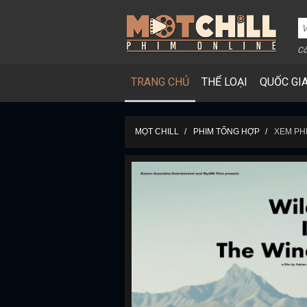
Cô
TRANG CHỦ
THỂ LOẠI
QUỐC GI
MỌT CHILL
PHIM TỔNG HỢP
XEM PH