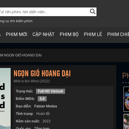
ng cụ tìm kiếm phim.
A
PHIM MỚI
CẬP NHẬT
PHIM BỘ
PHIM LẺ
PHIM CHI
IM NGỌN GIÓ HOANG DẠI
NGỌN GIÓ HOANG DẠI
P
Wild Is the Wind (2022)
Trạng thái:
Full HD Vietsub
Điểm IMDb:
5.6
Đạo diễn:
Fabian Medea
Tình trạng:
Hoàn tất
Năm sản xuất:
2022
Quốc gia:
Tổng hợp