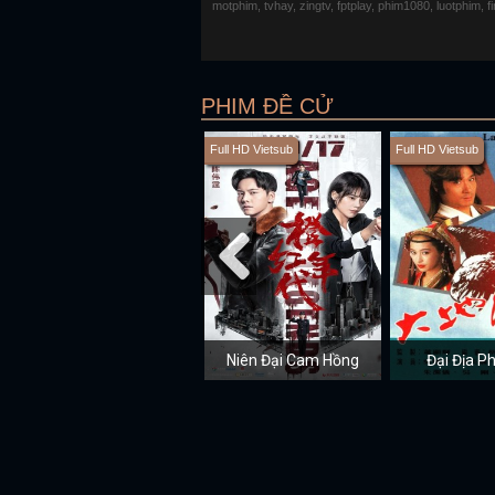
motphim, tvhay, zingtv, fptplay, phim1080, luotphim, 
PHIM ĐỀ CỬ
Full HD Vietsub
Full HD Vietsub
Niên Đại Cam Hồng
Đại Địa P