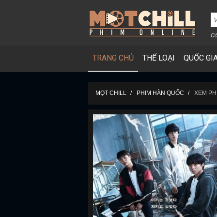
Cô
TRANG CHỦ
THỂ LOẠI
QUỐC GI
MỌT CHILL
PHIM HÀN QUỐC
XEM PH