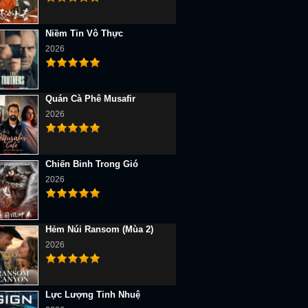
Niềm Tin Vô Thực
2026
Quán Cà Phê Musafir
2026
Chiến Binh Trong Gió
2026
Hẻm Núi Ransom (Mùa 2)
2026
Lực Lượng Tinh Nhuệ