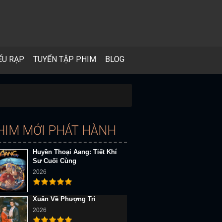
ẾU RẠP
TUYỂN TẬP PHIM
BLOG
HIM MỚI PHÁT HÀNH
Huyền Thoại Aang: Tiết Khí
Sư Cuối Cùng
2026
Xuân Về Phượng Trì
2026