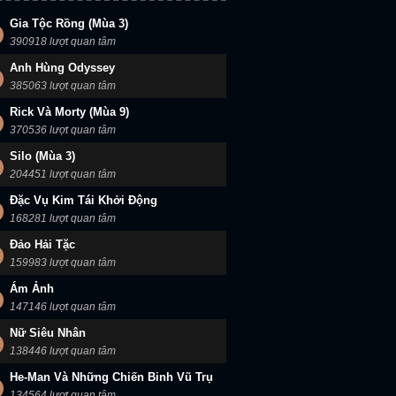
Gia Tộc Rồng (Mùa 3)
390918 lượt quan tâm
Anh Hùng Odyssey
385063 lượt quan tâm
Rick Và Morty (Mùa 9)
370536 lượt quan tâm
Silo (Mùa 3)
204451 lượt quan tâm
Đặc Vụ Kim Tái Khởi Động
168281 lượt quan tâm
Đảo Hải Tặc
159983 lượt quan tâm
Ám Ảnh
147146 lượt quan tâm
Nữ Siêu Nhân
138446 lượt quan tâm
He-Man Và Những Chiến Binh Vũ Trụ
134564 lượt quan tâm