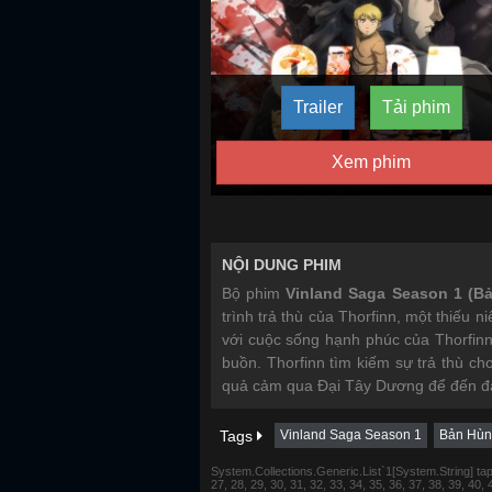
Trailer
Tải phim
Xem phim
NỘI DUNG PHIM
Bộ phim
Vinland Saga Season 1 (Bả
trình trả thù của Thorfinn, một thiếu n
với cuộc sống hạnh phúc của Thorfinn
buồn. Thorfinn tìm kiếm sự trả thù ch
quả cảm qua Đại Tây Dương để đến đấ
Tags
Vinland Saga Season 1
Bản Hùng
System.Collections.Generic.List`1[System.String] tap 1,
27, 28, 29, 30, 31, 32, 33, 34, 35, 36, 37, 38, 39, 40,