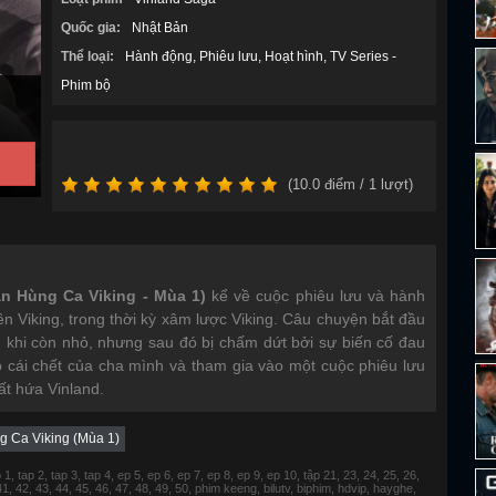
Quốc gia:
Nhật Bản
Thể loại:
Hành động
Phiêu lưu
Hoạt hình
TV Series -
Phim bộ
(
10.0
điểm /
1
lượt)
n Hùng Ca Viking - Mùa 1)
kể về cuộc phiêu lưu và hành
iên Viking, trong thời kỳ xâm lược Viking. Câu chuyện bắt đầu
 khi còn nhỏ, nhưng sau đó bị chấm dứt bởi sự biến cố đau
o cái chết của cha mình và tham gia vào một cuộc phiêu lưu
t hứa Vinland.
 Ca Viking (Mùa 1)
 tap 2, tap 3, tap 4, ep 5, ep 6, ep 7, ep 8, ep 9, ep 10, tập 21, 23, 24, 25, 26,
 41, 42, 43, 44, 45, 46, 47, 48, 49, 50, phim keeng, bilutv, biphim, hdvip, hayghe,