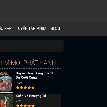
ẾU RẠP
TUYỂN TẬP PHIM
BLOG
HIM MỚI PHÁT HÀNH
Huyền Thoại Aang: Tiết Khí
Sư Cuối Cùng
2026
Xuân Về Phượng Trì
2026