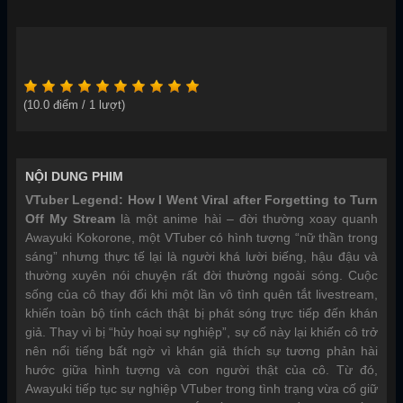
(
10.0
điểm /
1
lượt)
NỘI DUNG PHIM
VTuber Legend: How I Went Viral after Forgetting to Turn
Off My Stream
là một anime hài – đời thường xoay quanh
Awayuki Kokorone, một VTuber có hình tượng “nữ thần trong
sáng” nhưng thực tế lại là người khá lười biếng, hậu đậu và
thường xuyên nói chuyện rất đời thường ngoài sóng. Cuộc
sống của cô thay đổi khi một lần vô tình quên tắt livestream,
khiến toàn bộ tính cách thật bị phát sóng trực tiếp đến khán
giả. Thay vì bị “hủy hoại sự nghiệp”, sự cố này lại khiến cô trở
nên nổi tiếng bất ngờ vì khán giả thích sự tương phản hài
hước giữa hình tượng và con người thật của cô. Từ đó,
Awayuki tiếp tục sự nghiệp VTuber trong tình trạng vừa cố giữ