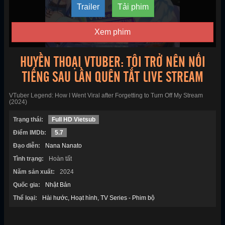
Trailer
Tải phim
Xem phim
HUYỀN THOẠI VTUBER: TÔI TRỞ NÊN NỔI
TIẾNG SAU LẦN QUÊN TẮT LIVE STREAM
VTuber Legend: How I Went Viral after Forgetting to Turn Off My Stream
(2024)
Trạng thái:
Full HD Vietsub
Điểm IMDb:
5.7
Đạo diễn:
Nana Nanato
Tình trạng:
Hoàn tất
Năm sản xuất:
2024
Quốc gia:
Nhật Bản
Thể loại:
Hài hước
Hoạt hình
TV Series - Phim bộ