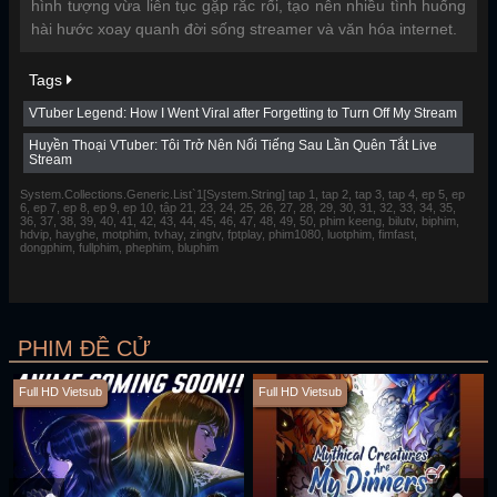
hình tượng vừa liên tục gặp rắc rối, tạo nên nhiều tình huống
hài hước xoay quanh đời sống streamer và văn hóa internet.
Tags
VTuber Legend: How I Went Viral after Forgetting to Turn Off My Stream
Huyền Thoại VTuber: Tôi Trở Nên Nổi Tiếng Sau Lần Quên Tắt Live
Stream
System.Collections.Generic.List`1[System.String] tap 1, tap 2, tap 3, tap 4, ep 5, ep
6, ep 7, ep 8, ep 9, ep 10, tập 21, 23, 24, 25, 26, 27, 28, 29, 30, 31, 32, 33, 34, 35,
36, 37, 38, 39, 40, 41, 42, 43, 44, 45, 46, 47, 48, 49, 50, phim keeng, bilutv, biphim,
hdvip, hayghe, motphim, tvhay, zingtv, fptplay, phim1080, luotphim, fimfast,
dongphim, fullphim, phephim, bluphim
PHIM ĐỀ CỬ
Full HD Vietsub
Full HD Vietsub