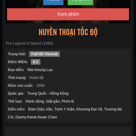
Xem phim
HUYỀN THOẠI TỐC ĐỘ
The Legend of Speed (1999)
Trạng thái:
Full HD Vietsub
Điểm IMDb:
6.1
Đạo diễn:
Wai Keung Lau
Tình trạng:
Hoàn tất
Năm sản xuất:
1999
Quốc gia:
Trung Quốc - Hồng Kông
Thể loại:
Hành động
Giật gân
Phim lẻ
Diễn viên:
Đàm Diệu Văn
Trịnh Y Kiện
Khương Đại Vệ
Trương Bá
Chi
Danny Kwok-Kwan Chan