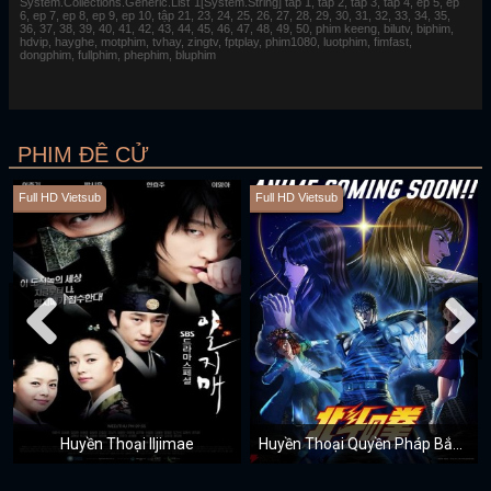
System.Collections.Generic.List`1[System.String] tap 1, tap 2, tap 3, tap 4, ep 5, ep
6, ep 7, ep 8, ep 9, ep 10, tập 21, 23, 24, 25, 26, 27, 28, 29, 30, 31, 32, 33, 34, 35,
36, 37, 38, 39, 40, 41, 42, 43, 44, 45, 46, 47, 48, 49, 50, phim keeng, bilutv, biphim,
hdvip, hayghe, motphim, tvhay, zingtv, fptplay, phim1080, luotphim, fimfast,
dongphim, fullphim, phephim, bluphim
PHIM ĐỀ CỬ
Full HD Vietsub
Full HD Vietsub
Huyền Thoại Iljimae
Huyền Thoại Quyền Pháp Bắc Đẩu