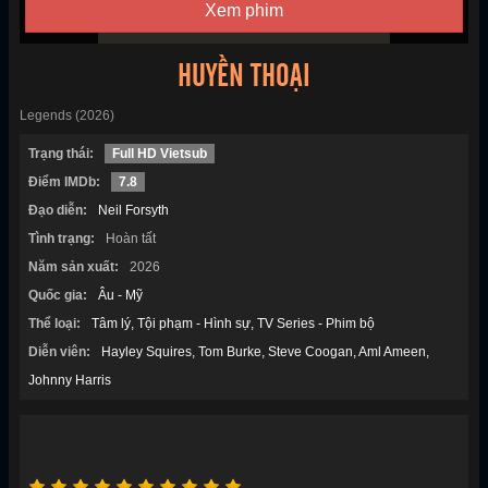
Xem phim
HUYỀN THOẠI
Legends (2026)
Trạng thái:
Full HD Vietsub
Điểm IMDb:
7.8
Đạo diễn:
Neil Forsyth
Tình trạng:
Hoàn tất
Năm sản xuất:
2026
Quốc gia:
Âu - Mỹ
Thể loại:
Tâm lý
Tội phạm - Hình sự
TV Series - Phim bộ
Diễn viên:
Hayley Squires
Tom Burke
Steve Coogan
Aml Ameen
Johnny Harris