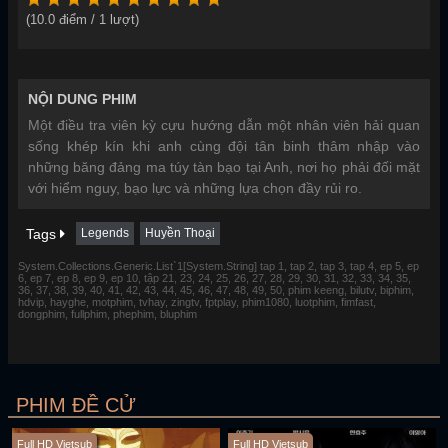
(
10.0
điểm /
1
lượt)
NỘI DUNG PHIM
Một điều tra viên kỳ cựu hướng dẫn một nhân viên hải quan
sống khép kín khi anh cùng đội tân binh thâm nhập vào
những băng đảng ma túy tàn bạo tại Anh, nơi họ phải đối mặt
với hiểm nguy, bạo lực và những lựa chọn đầy rủi ro.
Tags
Legends
Huyền Thoại
System.Collections.Generic.List`1[System.String] tap 1, tap 2, tap 3, tap 4, ep 5, ep
6, ep 7, ep 8, ep 9, ep 10, tập 21, 23, 24, 25, 26, 27, 28, 29, 30, 31, 32, 33, 34, 35,
36, 37, 38, 39, 40, 41, 42, 43, 44, 45, 46, 47, 48, 49, 50, phim keeng, bilutv, biphim,
hdvip, hayghe, motphim, tvhay, zingtv, fptplay, phim1080, luotphim, fimfast,
dongphim, fullphim, phephim, bluphim
PHIM ĐỀ CỬ
Full HD Vietsub
Full HD Vietsub