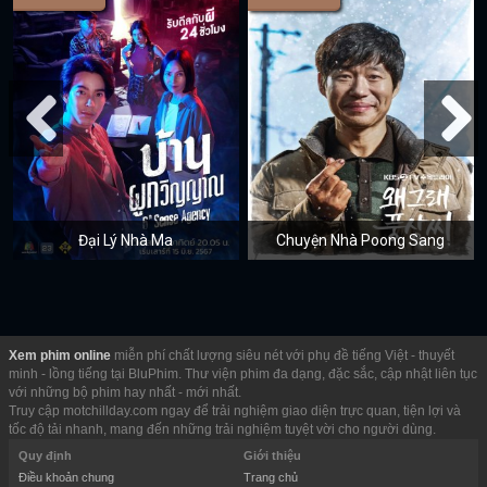
Đại Lý Nhà Ma
Chuyện Nhà Poong Sang
Xem phim online
miễn phí chất lượng siêu nét với phụ đề tiếng Việt - thuyết
minh - lồng tiếng tại BluPhim. Thư viện phim đa dạng, đặc sắc, cập nhật liên tục
với những bộ phim hay nhất - mới nhất.
Truy cập motchillday.com ngay để trải nghiệm giao diện trực quan, tiện lợi và
tốc độ tải nhanh, mang đến những trải nghiệm tuyệt vời cho người dùng.
Quy định
Giới thiệu
Điều khoản chung
Trang chủ