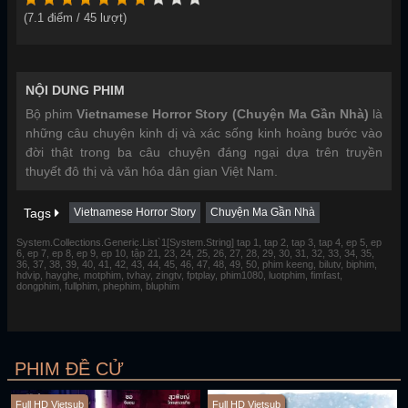
(
7.1
điểm /
45
lượt)
NỘI DUNG PHIM
Bộ phim
Vietnamese Horror Story (Chuyện Ma Gần Nhà)
là
những câu chuyện kinh dị và xác sống kinh hoàng bước vào
đời thật trong ba câu chuyện đáng ngại dựa trên truyền
thuyết đô thị và văn hóa dân gian Việt Nam.
Tags
Vietnamese Horror Story
Chuyện Ma Gần Nhà
System.Collections.Generic.List`1[System.String] tap 1, tap 2, tap 3, tap 4, ep 5, ep
6, ep 7, ep 8, ep 9, ep 10, tập 21, 23, 24, 25, 26, 27, 28, 29, 30, 31, 32, 33, 34, 35,
36, 37, 38, 39, 40, 41, 42, 43, 44, 45, 46, 47, 48, 49, 50, phim keeng, bilutv, biphim,
hdvip, hayghe, motphim, tvhay, zingtv, fptplay, phim1080, luotphim, fimfast,
dongphim, fullphim, phephim, bluphim
PHIM ĐỀ CỬ
Full HD Vietsub
Full HD Vietsub