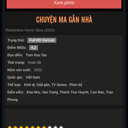
Xem phim
CHUYỆN MA GẦN NHÀ
Vietnamese Horror Story (2022)
Trạng thái:
Full HD Vietsub
Điểm IMDb:
4.2
Đạo diễn:
Tran Huu Tan
Tình trạng:
Hoàn tất
Năm sản xuất:
2022
Quốc gia:
Việt Nam
Thể loại:
Kinh dị
Giật gân
TV Series - Phim bộ
Diễn viên:
Kha Nhu
Van Trang
Thanh Truc Huynh
Can Mac
Tran
Phong