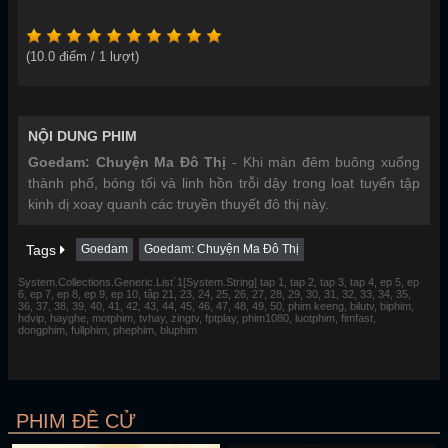
(
10.0
điểm /
1
lượt)
NỘI DUNG PHIM
Goedam: Chuyện Ma Đô Thị
- Khi màn đêm buông xuống
thành phố, bóng tối và linh hồn trỗi dậy trong loạt tuyển tập
kinh dị xoay quanh các truyền thuyết đô thị này.
Tags
Goedam
Goedam: Chuyện Ma Đô Thị
System.Collections.Generic.List`1[System.String] tap 1, tap 2, tap 3, tap 4, ep 5, ep
6, ep 7, ep 8, ep 9, ep 10, tập 21, 23, 24, 25, 26, 27, 28, 29, 30, 31, 32, 33, 34, 35,
36, 37, 38, 39, 40, 41, 42, 43, 44, 45, 46, 47, 48, 49, 50, phim keeng, bilutv, biphim,
hdvip, hayghe, motphim, tvhay, zingtv, fptplay, phim1080, luotphim, fimfast,
dongphim, fullphim, phephim, bluphim
PHIM ĐỀ CỬ