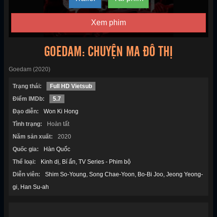
Xem phim
GOEDAM: CHUYỆN MA ĐÔ THỊ
Goedam (2020)
Trạng thái:
Full HD Vietsub
Điểm IMDb:
5.7
Đạo diễn:
Won Ki Hong
Tình trạng:
Hoàn tất
Năm sản xuất:
2020
Quốc gia:
Hàn Quốc
Thể loại:
Kinh dị
Bí ẩn
TV Series - Phim bộ
Diễn viên:
Shim So-Young
Song Chae-Yoon
Bo-Bi Joo
Jeong Yeong-
gi
Han Su-ah