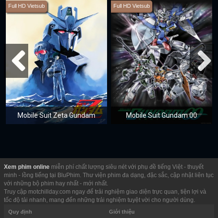
Full HD Vietsub
Full HD Vietsub
Mobile Suit Zeta Gundam
Mobile Suit Gundam 00
Xem phim online
miễn phí chất lượng siêu nét với phụ đề tiếng Việt - thuyết
minh - lồng tiếng tại BluPhim. Thư viện phim đa dạng, đặc sắc, cập nhật liên tục
với những bộ phim hay nhất - mới nhất.
Truy cập motchillday.com ngay để trải nghiệm giao diện trực quan, tiện lợi và
tốc độ tải nhanh, mang đến những trải nghiệm tuyệt vời cho người dùng.
Quy định
Giới thiệu