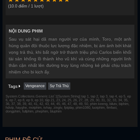
(
10.0
điểm /
1
lượt)
NỘI DUNG PHIM
Sau vụ sát hại dã man người vợ của mình, Toro, một anh
hùng quân đội thuộc lực lượng đặc nhiệm, bị ám ảnh bởi khát
vọng trả thù, khi bất ngờ trở thành triệu phú Carlos biến khối
tài sản khổng lồ thành kho vũ khí và cùng những người lính
thân cận nhất lên đường truy lùng những kẻ phải chịu trách
nhiệm cho bi kịch ấy.
Tags
Vengeance
Sự Trả Thù
System.Collections.Generic.List`1[System.String] tap 1, tap 2, tap 3, tap 4, ep 5, ep
6, ep 7, ep 8, ep 9, ep 10, tập 21, 23, 24, 25, 26, 27, 28, 29, 30, 31, 32, 33, 34, 35,
36, 37, 38, 39, 40, 41, 42, 43, 44, 45, 46, 47, 48, 49, 50, phim keeng, bilutv, biphim,
hdvip, hayghe, motphim, tvhay, zingtv, fptplay, phim1080, luotphim, fimfast,
dongphim, fullphim, phephim, bluphim
PHIM ĐỀ CỬ