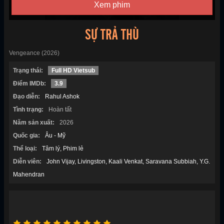
Xem phim
SỰ TRẢ THÙ
Vengeance (2026)
Trạng thái:
Full HD Vietsub
Điểm IMDb:
3.9
Đạo diễn:
Rahul Ashok
Tình trạng:
Hoàn tất
Năm sản xuất:
2026
Quốc gia:
Âu - Mỹ
Thể loại:
Tâm lý
Phim lẻ
Diễn viên:
John Vijay
Livingston
Kaali Venkat
Saravana Subbiah
Y.G.
Mahendran