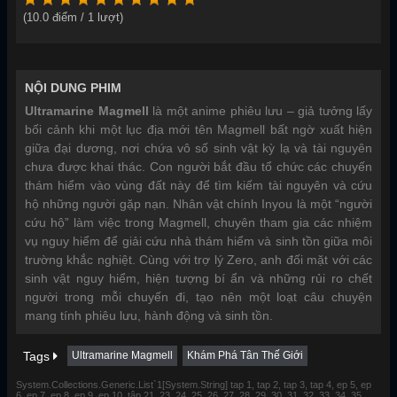
(
10.0
điểm /
1
lượt)
NỘI DUNG PHIM
Ultramarine Magmell
là một anime phiêu lưu – giả tưởng lấy
bối cảnh khi một lục địa mới tên Magmell bất ngờ xuất hiện
giữa đại dương, nơi chứa vô số sinh vật kỳ lạ và tài nguyên
chưa được khai thác. Con người bắt đầu tổ chức các chuyến
thám hiểm vào vùng đất này để tìm kiếm tài nguyên và cứu
hộ những người gặp nạn. Nhân vật chính Inyou là một “người
cứu hộ” làm việc trong Magmell, chuyên tham gia các nhiệm
vụ nguy hiểm để giải cứu nhà thám hiểm và sinh tồn giữa môi
trường khắc nghiệt. Cùng với trợ lý Zero, anh đối mặt với các
sinh vật nguy hiểm, hiện tượng bí ẩn và những rủi ro chết
người trong mỗi chuyến đi, tạo nên một loạt câu chuyện
mang tính phiêu lưu, hành động và sinh tồn.
Tags
Ultramarine Magmell
Khám Phá Tân Thế Giới
System.Collections.Generic.List`1[System.String] tap 1, tap 2, tap 3, tap 4, ep 5, ep
6, ep 7, ep 8, ep 9, ep 10, tập 21, 23, 24, 25, 26, 27, 28, 29, 30, 31, 32, 33, 34, 35,