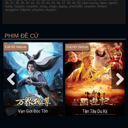
36, 37, 38, 39, 40, 41, 42, 43, 44, 45, 46, 47, 48, 49, 50, phim keeng, bilutv, biphim,
hdvip, hayghe, motphim, tvhay, zingtv, fptplay, phim1080, luotphim, fimfast,
dongphim, fullphim, phephim, bluphim
PHIM ĐỀ CỬ
Full HD Vietsub
Full HD Vietsub
Vạn Giới Độc Tôn
Tân Tây Du Ký