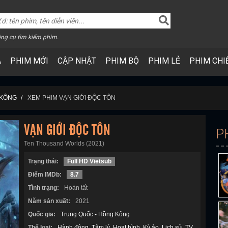
ng cụ tìm kiếm phim.
A
PHIM MỚI
CẬP NHẬT
PHIM BỘ
PHIM LẺ
PHIM CHI
 KÔNG
XEM PHIM VẠN GIỚI ĐỘC TÔN
VẠN GIỚI ĐỘC TÔN
P
Ten Thousand Worlds (2021)
Trạng thái:
Full HD Vietsub
Điểm IMDb:
8.7
Tình trạng:
Hoàn tất
Năm sản xuất:
2021
Quốc gia:
Trung Quốc - Hồng Kông
Thể loại:
Hành động
Tâm lý
Hoạt hình
Kỳ ảo
Lịch sử
TV