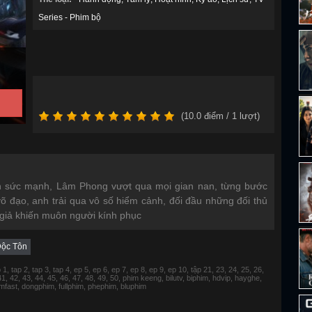
Series - Phim bộ
(
10.0
điểm /
1
lượt)
sức mạnh, Lâm Phong vượt qua mọi gian nan, từng bước
õ đạo, anh trải qua vô số hiểm cảnh, đối đầu những đối thủ
giả khiến muôn người kính phục
Độc Tôn
 tap 2, tap 3, tap 4, ep 5, ep 6, ep 7, ep 8, ep 9, ep 10, tập 21, 23, 24, 25, 26,
 41, 42, 43, 44, 45, 46, 47, 48, 49, 50, phim keeng, bilutv, biphim, hdvip, hayghe,
fimfast, dongphim, fullphim, phephim, bluphim