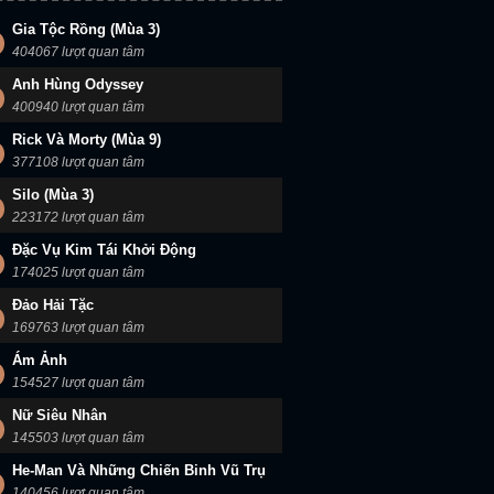
Gia Tộc Rồng (Mùa 3)
404067 lượt quan tâm
Anh Hùng Odyssey
400940 lượt quan tâm
Rick Và Morty (Mùa 9)
377108 lượt quan tâm
Silo (Mùa 3)
223172 lượt quan tâm
Đặc Vụ Kim Tái Khởi Động
174025 lượt quan tâm
Đảo Hải Tặc
169763 lượt quan tâm
Ám Ảnh
154527 lượt quan tâm
Nữ Siêu Nhân
145503 lượt quan tâm
He-Man Và Những Chiến Binh Vũ Trụ
140456 lượt quan tâm