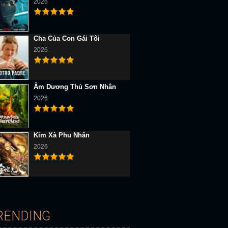
2026
Cha Của Con Gái Tôi
D Vietsub
Full HD Vietsub
Full HD Vietsub
2026
Âm Dương Thủ Sơn Nhân
2026
Kim Xà Phu Nhân
Khải Huyền Dị Giới Mynoghra: Chinh Phục Thế Giới Từ Nền Văn Minh Suy Tàn
Triều Vân Tán
Thánh Giả Vô Song – Con Đường Mà Nhân Viên Văn Phòng Chọn Để Sinh Tồn 
2026
RENDING