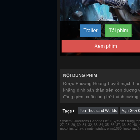
Trailer
Tải phim
Xem phim
NỘI DUNG PHIM
Được Phượng Hoàng huyết mạch ban 
khẳng định bản thân trên con đường v
đáng gờm, cuối cùng trở thành cường 
Tags
Ten Thousand Worlds
Vạn Giới 
System.Collections.Generic.List`1[System.String] tap 1,
27, 28, 29, 30, 31, 32, 33, 34, 35, 36, 37, 38, 39, 40,
motphim, tvhay, zingtv, fptplay, phim1080, luotphim, 