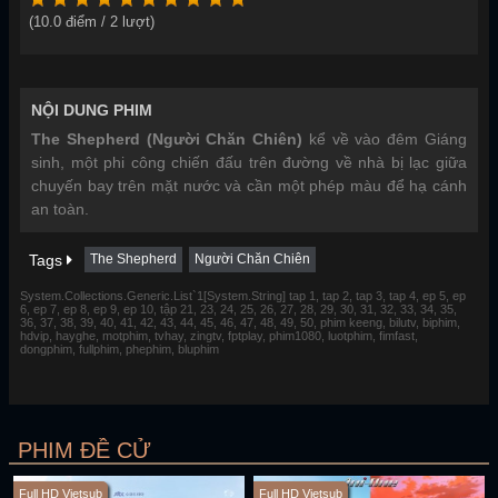
(
10.0
điểm /
2
lượt)
NỘI DUNG PHIM
The Shepherd (Người Chăn Chiên)
kể về vào đêm Giáng
sinh, một phi công chiến đấu trên đường về nhà bị lạc giữa
chuyến bay trên mặt nước và cần một phép màu để hạ cánh
an toàn.
Tags
The Shepherd
Người Chăn Chiên
System.Collections.Generic.List`1[System.String] tap 1, tap 2, tap 3, tap 4, ep 5, ep
6, ep 7, ep 8, ep 9, ep 10, tập 21, 23, 24, 25, 26, 27, 28, 29, 30, 31, 32, 33, 34, 35,
36, 37, 38, 39, 40, 41, 42, 43, 44, 45, 46, 47, 48, 49, 50, phim keeng, bilutv, biphim,
hdvip, hayghe, motphim, tvhay, zingtv, fptplay, phim1080, luotphim, fimfast,
dongphim, fullphim, phephim, bluphim
PHIM ĐỀ CỬ
Full HD Vietsub
Full HD Vietsub