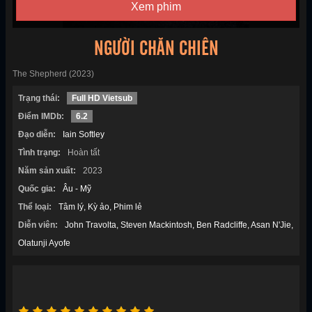
Xem phim
NGƯỜI CHĂN CHIÊN
The Shepherd (2023)
Trạng thái:
Full HD Vietsub
Điểm IMDb:
6.2
Đạo diễn:
Iain Softley
Tình trạng:
Hoàn tất
Năm sản xuất:
2023
Quốc gia:
Âu - Mỹ
Thể loại:
Tâm lý
Kỳ ảo
Phim lẻ
Diễn viên:
John Travolta
Steven Mackintosh
Ben Radcliffe
Asan N'Jie
Olatunji Ayofe