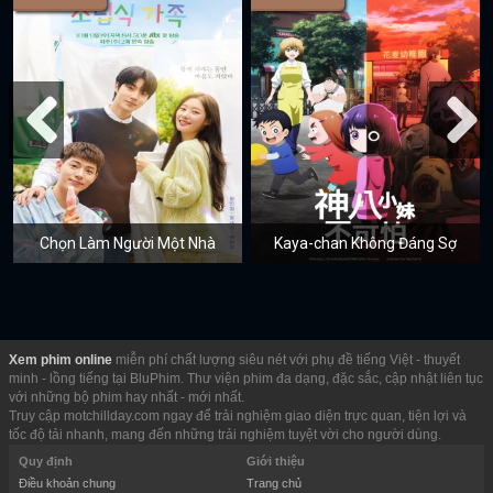
Chọn Làm Người Một Nhà
Kaya-chan Không Đáng Sợ
Xem phim online
miễn phí chất lượng siêu nét với phụ đề tiếng Việt - thuyết
minh - lồng tiếng tại BluPhim. Thư viện phim đa dạng, đặc sắc, cập nhật liên tục
với những bộ phim hay nhất - mới nhất.
Truy cập motchillday.com ngay để trải nghiệm giao diện trực quan, tiện lợi và
tốc độ tải nhanh, mang đến những trải nghiệm tuyệt vời cho người dùng.
Quy định
Giới thiệu
Điều khoản chung
Trang chủ