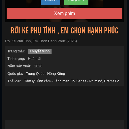
Xem phim
RỜI KẺ PHỤ TÌNH , EM CHỌN HẠNH PHÚC
Roi Ke Phu Tinh, Em Chon Hanh Phuc (2026)
Trạng thái:
Thuyết Minh
Tình trạng:
Hoàn tất
Năm sản xuất:
2026
Quốc gia:
Trung Quốc - Hồng Kông
Thể loại:
Tâm lý
Tình cảm - Lãng mạn
TV Series - Phim bộ
DramaTV