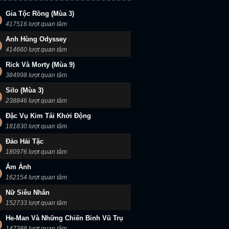
Gia Tộc Rồng (Mùa 3)
417516 lượt quan tâm
Anh Hùng Odyssey
414660 lượt quan tâm
Rick Và Morty (Mùa 9)
384998 lượt quan tâm
Silo (Mùa 3)
238846 lượt quan tâm
Đặc Vụ Kim Tái Khởi Động
181830 lượt quan tâm
Đảo Hải Tặc
180976 lượt quan tâm
Ám Ảnh
162154 lượt quan tâm
Nữ Siêu Nhân
152733 lượt quan tâm
He-Man Và Những Chiến Binh Vũ Trụ
147388 lượt quan tâm