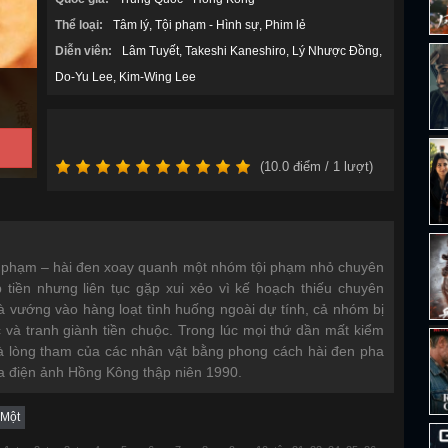
Thể loại:
Tâm lý
Tội phạm - Hình sự
Phim lẻ
Diễn viên:
Lâm Tuyết
Takeshi Kaneshiro
Lý Nhược Đồng
Do-Yu Lee
Kim-Wing Lee
(
10.0
điểm /
1
lượt)
i phạm – hài đen xoay quanh một nhóm tội phạm nhỏ chuyên
 tiền nhưng liên tục gặp xui xẻo vì kế hoạch thiếu chuyên
à vướng vào hàng loạt tình huống ngoài dự tính, cả nhóm bị
 và tranh giành tiền chuộc. Trong lúc mọi thứ dần mất kiểm
và lòng tham của các nhân vật bằng phong cách hài đen pha
ủa điện ảnh Hồng Kông thập niên 1990.
 Một