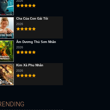
2026
Cha Của Con Gái Tôi
2026
D Vietsub
Full HD Vietsub
Full HD Vietsub
Âm Dương Thủ Sơn Nhân
2026
Kim Xà Phu Nhân
2026
Học Viện Thể Dục: Một Cơ Hội Thứ Hai
Chỉ Một Cái Nhìn
Điệp Viên 007: Chỉ Sống Hai Lần
RENDING