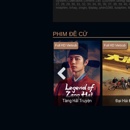
System.Collections.Generic.List`1[System.String] tap 1,
27, 28, 29, 30, 31, 32, 33, 34, 35, 36, 37, 38, 39, 40,
motphim, tvhay, zingtv, fptplay, phim1080, luotphim, 
PHIM ĐỀ CỬ
Full HD Vietsub
Full HD Vietsub
Tàng Hải Truyện
Đại Hải