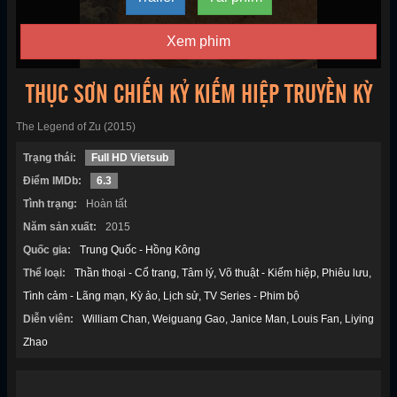
Xem phim
THỤC SƠN CHIẾN KỶ KIẾM HIỆP TRUYỀN KỲ
The Legend of Zu (2015)
Trạng thái:
Full HD Vietsub
Điểm IMDb:
6.3
Tình trạng:
Hoàn tất
Năm sản xuất:
2015
Quốc gia:
Trung Quốc - Hồng Kông
Thể loại:
Thần thoại - Cổ trang
Tâm lý
Võ thuật - Kiếm hiệp
Phiêu lưu
Tình cảm - Lãng mạn
Kỳ ảo
Lịch sử
TV Series - Phim bộ
Diễn viên:
William Chan
Weiguang Gao
Janice Man
Louis Fan
Liying
Zhao