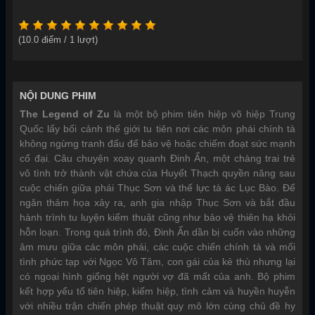
(
10.0
điểm /
1
lượt)
NỘI DUNG PHIM
The Legend of Zu
là một bộ phim tiên hiệp võ hiệp Trung
Quốc lấy bối cảnh thế giới tu tiên nơi các môn phái chính tà
không ngừng tranh đấu để bảo vệ hoặc chiếm đoạt sức mạnh
cổ đại. Câu chuyện xoay quanh Đinh Ẩn, một chàng trai trẻ
vô tình trở thành vật chứa của Huyết Thạch quyền năng sau
cuộc chiến giữa phái Thục Sơn và thế lực tà ác Lục Bào. Để
ngăn thảm họa xảy ra, anh gia nhập Thục Sơn và bắt đầu
hành trình tu luyện kiếm thuật cũng như bảo vệ thiên hạ khỏi
hỗn loạn. Trong quá trình đó, Đinh Ẩn dần bị cuốn vào những
âm mưu giữa các môn phái, các cuộc chiến chính tà và mối
tình phức tạp với Ngọc Vô Tâm, con gái của kẻ thù nhưng lại
có ngoại hình giống hệt người vợ đã mất của anh. Bộ phim
kết hợp yếu tố tiên hiệp, kiếm hiệp, tình cảm và huyền huyễn
với nhiều trận chiến phép thuật quy mô lớn cùng chủ đề hy