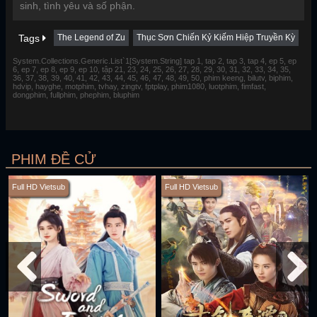
sinh, tình yêu và số phận.
Tags
The Legend of Zu
Thục Sơn Chiến Kỷ Kiếm Hiệp Truyền Kỳ
System.Collections.Generic.List`1[System.String] tap 1, tap 2, tap 3, tap 4, ep 5, ep
6, ep 7, ep 8, ep 9, ep 10, tập 21, 23, 24, 25, 26, 27, 28, 29, 30, 31, 32, 33, 34, 35,
36, 37, 38, 39, 40, 41, 42, 43, 44, 45, 46, 47, 48, 49, 50, phim keeng, bilutv, biphim,
hdvip, hayghe, motphim, tvhay, zingtv, fptplay, phim1080, luotphim, fimfast,
dongphim, fullphim, phephim, bluphim
PHIM ĐỀ CỬ
Full HD Vietsub
Full HD Vietsub