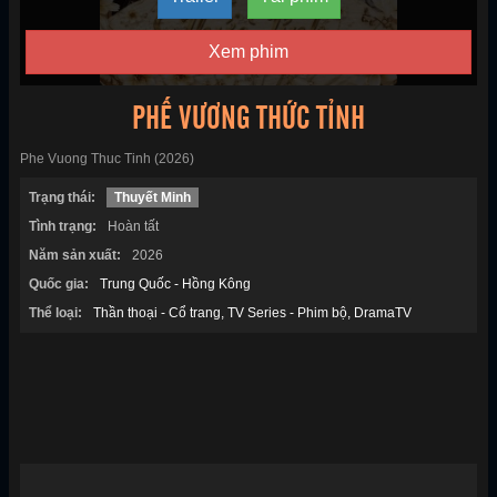
Xem phim
PHẾ VƯƠNG THỨC TỈNH
Phe Vuong Thuc Tinh (2026)
Trạng thái:
Thuyết Minh
Tình trạng:
Hoàn tất
Năm sản xuất:
2026
Quốc gia:
Trung Quốc - Hồng Kông
Thể loại:
Thần thoại - Cổ trang
TV Series - Phim bộ
DramaTV