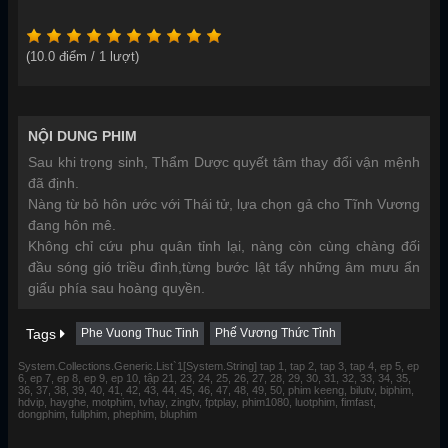
(
10.0
điểm /
1
lượt)
NỘI DUNG PHIM
Sau khi trọng sinh, Thẩm Dược quyết tâm thay đổi vận mệnh
đã định.
Nàng từ bỏ hôn ước với Thái tử, lựa chọn gả cho Tĩnh Vương
đang hôn mê.
Không chỉ cứu phu quân tỉnh lại, nàng còn cùng chàng đối
đầu sóng gió triều đình,từng bước lật tẩy những âm mưu ẩn
giấu phía sau hoàng quyền.
Tags
Phe Vuong Thuc Tinh
Phế Vương Thức Tỉnh
System.Collections.Generic.List`1[System.String] tap 1, tap 2, tap 3, tap 4, ep 5, ep
6, ep 7, ep 8, ep 9, ep 10, tập 21, 23, 24, 25, 26, 27, 28, 29, 30, 31, 32, 33, 34, 35,
36, 37, 38, 39, 40, 41, 42, 43, 44, 45, 46, 47, 48, 49, 50, phim keeng, bilutv, biphim,
hdvip, hayghe, motphim, tvhay, zingtv, fptplay, phim1080, luotphim, fimfast,
dongphim, fullphim, phephim, bluphim