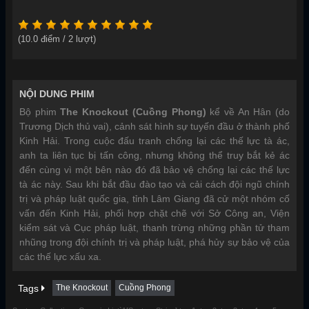
(
10.0
điểm /
2
lượt)
NỘI DUNG PHIM
Bộ phim
The Knockout (Cuồng Phong)
kể về An Hân (do
Trương Dịch thủ vai), cảnh sát hình sự tuyến đầu ở thành phố
Kinh Hải. Trong cuộc đấu tranh chống lại các thế lực tà ác,
anh ta liên tục bị tấn công, nhưng không thể truy bắt kẻ ác
đến cùng vì một bên nào đó đã bảo vệ chống lại các thế lực
tà ác này. Sau khi bắt đầu đào tạo và cải cách đội ngũ chính
trị và pháp luật quốc gia, tỉnh Lâm Giang đã cử một nhóm cố
vấn đến Kinh Hải, phối hợp chặt chẽ với Sở Công an, Viện
kiểm sát và Cục pháp luật, thanh trừng những phần tử tham
nhũng trong đội chính trị và pháp luật, phá hủy sự bảo vệ của
các thế lực xấu xa.
Tags
The Knockout
Cuồng Phong