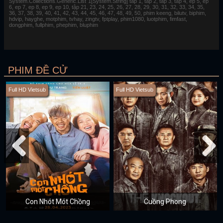
System.Collections.Generic.List`1[System.String] tap 1, tap 2, tap 3, tap 4, ep 5, ep
6, ep 7, ep 8, ep 9, ep 10, tập 21, 23, 24, 25, 26, 27, 28, 29, 30, 31, 32, 33, 34, 35,
36, 37, 38, 39, 40, 41, 42, 43, 44, 45, 46, 47, 48, 49, 50, phim keeng, bilutv, biphim,
hdvip, hayghe, motphim, tvhay, zingtv, fptplay, phim1080, luotphim, fimfast,
dongphim, fullphim, phephim, bluphim
PHIM ĐỀ CỬ
Full HD Vietsub
Full HD Vietsub
Con Nhót Mót Chồng
Cuồng Phong