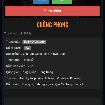
Xem phim
CUỒNG PHONG
The Knockout (2023)
Trạng thái:
Full HD Vietsub
Điểm IMDb:
7.7
Đạo diễn:
Jizhou Xu
Xuan Feng
Steve Chan
Tình trạng:
Hoàn tất
Năm sản xuất:
2023
Quốc gia:
Trung Quốc - Hồng Kông
Thể loại:
Tâm lý
Tội phạm - Hình sự
TV Series - Phim bộ
Diễn viên:
Yitong Li
Dahong Ni
Yan Qin
Yi Zhang
Jianyi Li