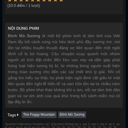
(
10.0
điểm /
1
lượt)
NỘI DUNG PHIM
Đinh Mù Sương
là một bộ phim kinh dị tâm linh của Việt
Nam lấy bối cảnh vùng núi hẻo lánh phủ đầy sương mù, nơi
tồn tại nhiều truyền thuyết đáng sợ liên quan đến một ngôi
đình cổ bị bỏ hoang. Câu chuyện xoay quanh một nhóm
người vô tình đặt chân đến khu vực này và dần gặp phải
hàng loạt hiện tượng kỳ bí, từ những bóng người xuất hiện
trong màn sương cho đến các cái chết khó lý giải. Khi cố
gắng tìm hiểu sự thật, họ phát hiện ngôi đình cất giấu bí mật
liên quan đến nghi lễ hiến tế và oán hồn tồn tại từ nhiều năm
trước. Bộ phim khai thác không khí u ám, nỗi sợ tâm linh dân
gian và sự ám ảnh của quá khứ trong bối cảnh miền núi cô
lập đầy bí ẩn.
Tags
The Foggy Mountain
Đỉnh Mù Sương
System.Collections.Generic.List`1[System.String] tap 1, tap 2, tap 3, tap 4, ep 5, ep
6, ep 7, ep 8, ep 9, ep 10, tập 21, 23, 24, 25, 26, 27, 28, 29, 30, 31, 32, 33, 34, 35,