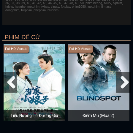
36, 37, 38, 39, 40, 41, 42, 43, 44, 45, 46, 47, 48, 49, 50, phim keeng, bilutv, biphim,
hdvip, hayghe, motphim, tvhay, zingtv, fptplay, phim1080, luotphim, fimfast,
dongphim, fullphim, phephim, bluphim
PHIM ĐỀ CỬ
Full HD Vietsub
Full HD Vietsub
Tiểu Nương Tử Đương Gia
Điểm Mù (Mùa 2)