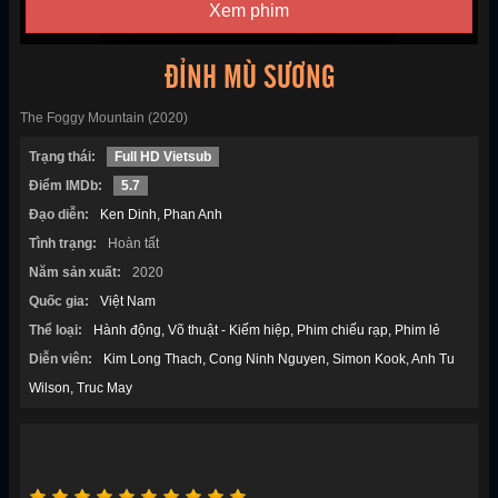
Xem phim
ĐỈNH MÙ SƯƠNG
The Foggy Mountain (2020)
Trạng thái:
Full HD Vietsub
Điểm IMDb:
5.7
Đạo diễn:
Ken Dinh
Phan Anh
Tình trạng:
Hoàn tất
Năm sản xuất:
2020
Quốc gia:
Việt Nam
Thể loại:
Hành động
Võ thuật - Kiếm hiệp
Phim chiếu rạp
Phim lẻ
Diễn viên:
Kim Long Thach
Cong Ninh Nguyen
Simon Kook
Anh Tu
Wilson
Truc May