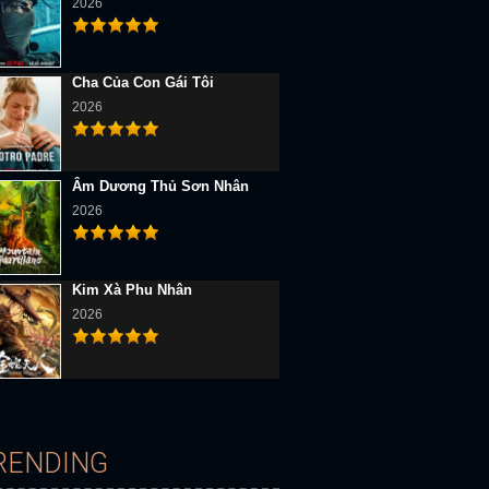
2026
Cha Của Con Gái Tôi
2026
Âm Dương Thủ Sơn Nhân
D Vietsub
2026
Full HD Vietsub
Full HD Vietsub
Kim Xà Phu Nhân
2026
ốn Nhìn Thấy Em
Việt Nam: Cuộc Chiến Đã Thay Đổi Nước Mỹ
1971: Năm Âm Nhạc Thay Đổi Tất Cả
RENDING