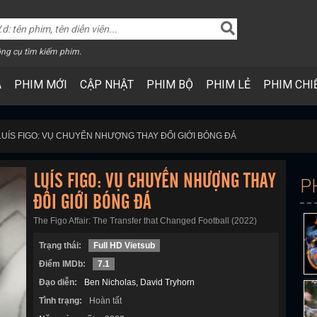
ng cụ tìm kiếm phim.
A
PHIM MỚI
CẬP NHẬT
PHIM BỘ
PHIM LẺ
PHIM CHI
LUÍS FIGO: VỤ CHUYỂN NHƯỢNG THAY ĐỔI GIỚI BÓNG ĐÁ
LUÍS FIGO: VỤ CHUYỂN NHƯỢNG THAY
P
ĐỔI GIỚI BÓNG ĐÁ
The Figo Affair: The Transfer that Changed Football (2022)
Trạng thái:
Full HD Vietsub
Điểm IMDb:
7.1
Đạo diễn:
Ben Nicholas
David Tryhorn
Tình trạng:
Hoàn tất