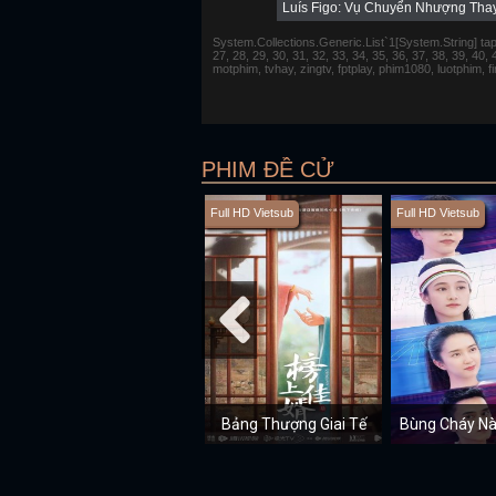
Luís Figo: Vụ Chuyển Nhượng Thay
System.Collections.Generic.List`1[System.String] tap 1,
27, 28, 29, 30, 31, 32, 33, 34, 35, 36, 37, 38, 39, 40,
motphim, tvhay, zingtv, fptplay, phim1080, luotphim, 
PHIM ĐỀ CỬ
Full HD Vietsub
Full HD Vietsub
Bảng Thượng Giai Tế