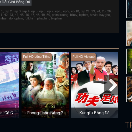
 Đổi Giới Bóng Đá
 tap 2, tap 3, tap 4, ep 5, ep 6, ep 7, ep 8, ep 9, ep 10, tập 21, 23, 24, 25, 26,
 41, 42, 43, 44, 45, 46, 47, 48, 49, 50, phim keeng, bilutv, biphim, hdvip, hayghe,
fimfast, dongphim, fullphim, phephim, bluphim
Full HD Lồng Tiếng
Full HD Vietsub
Full H
Bùng Cháy Nào! Cô Gái Bóng Chuyền
Phong Thần Bảng 2
Kungfu Bóng Đá
Mu
T