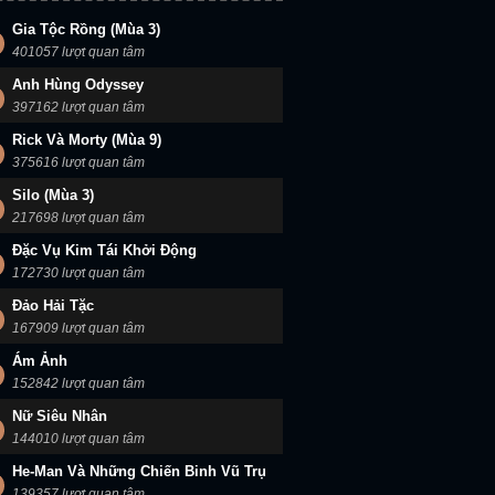
Gia Tộc Rồng (Mùa 3)
401057 lượt quan tâm
Anh Hùng Odyssey
397162 lượt quan tâm
Rick Và Morty (Mùa 9)
375616 lượt quan tâm
Silo (Mùa 3)
217698 lượt quan tâm
Đặc Vụ Kim Tái Khởi Động
172730 lượt quan tâm
Đảo Hải Tặc
167909 lượt quan tâm
Ám Ảnh
152842 lượt quan tâm
Nữ Siêu Nhân
144010 lượt quan tâm
He-Man Và Những Chiến Binh Vũ Trụ
139357 lượt quan tâm