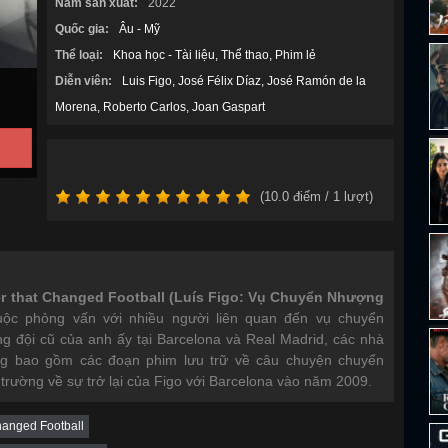
Năm sản xuất:
2022
Quốc gia:
Âu - Mỹ
Thể loại:
Khoa học - Tài liệu
Thể thao
Phim lẻ
Diễn viên:
Luis Figo
José Félix Díaz
José Ramón de la
Morena
Roberto Carlos
Joan Gaspart
(
10.0
điểm /
1
lượt)
fer that Changed Football (Luís Figo: Vụ Chuyển Nhượng
ộc phỏng vấn với nhiều người liên quan đến vụ chuyển
g đội cũ của anh ấy tại Barcelona và Real Madrid, các nhà
g bao gồm các đoạn phim lưu trữ về câu chuyện chuyển
rường về sự trở lại của Figo với Barcelona vào năm 2009.
Changed Football