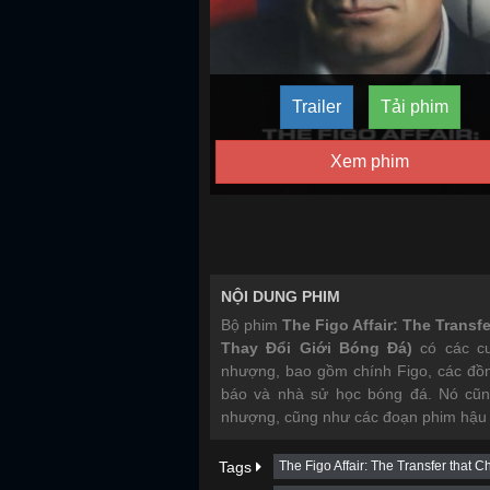
Trailer
Tải phim
Xem phim
NỘI DUNG PHIM
Bộ phim
The Figo Affair: The Trans
Thay Đổi Giới Bóng Đá)
có các cu
nhượng, bao gồm chính Figo, các đồn
báo và nhà sử học bóng đá. Nó cũn
nhượng, cũng như các đoạn phim hậu t
Tags
The Figo Affair: The Transfer that 