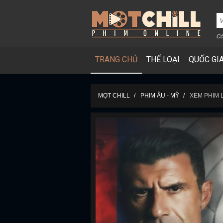
Cô
TRANG CHỦ
THỂ LOẠI
QUỐC GI
MỌT CHILL
PHIM ÂU - MỸ
XEM PHIM 