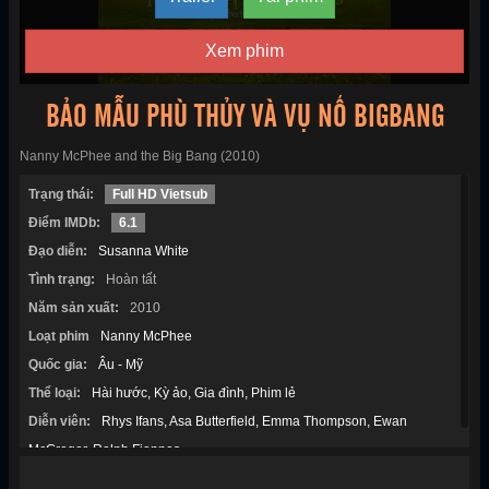
Xem phim
BẢO MẪU PHÙ THỦY VÀ VỤ NỔ BIGBANG
Nanny McPhee and the Big Bang (2010)
Trạng thái:
Full HD Vietsub
Điểm IMDb:
6.1
Đạo diễn:
Susanna White
Tình trạng:
Hoàn tất
Năm sản xuất:
2010
Loạt phim
Nanny McPhee
Quốc gia:
Âu - Mỹ
Thể loại:
Hài hước
Kỳ ảo
Gia đình
Phim lẻ
Diễn viên:
Rhys Ifans
Asa Butterfield
Emma Thompson
Ewan
McGregor
Ralph Fiennes