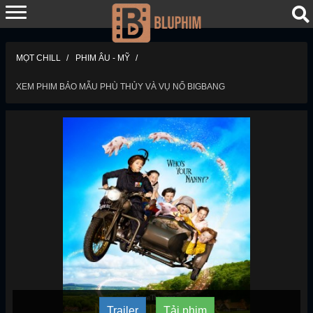
MỌT CHILL
PHIM ÂU - MỸ
XEM PHIM BẢO MẪU PHÙ THỦY VÀ VỤ NỔ BIGBANG
Trailer
Tải phim