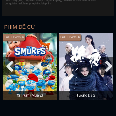
hdvip, hayghe, motphim, tvhay, zingtv, fptplay, phim1080, luotphim, fimfast,
dongphim, fullphim, phephim, bluphim
PHIM ĐỀ CỬ
Full HD Vietsub
Full HD Vietsub
Xì Trum (Mùa 2)
Tương Dạ 2