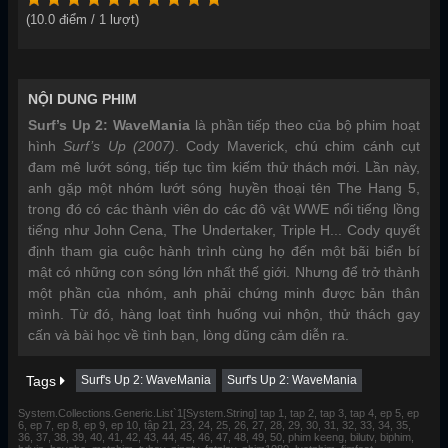
(
10.0
điểm /
1
lượt)
NỘI DUNG PHIM
Surf’s Up 2: WaveMania
là phần tiếp theo của bộ phim hoạt
hình
Surf’s Up (2007)
. Cody Maverick, chú chim cánh cụt
đam mê lướt sóng, tiếp tục tìm kiếm thử thách mới. Lần này,
anh gặp một nhóm lướt sóng huyền thoại tên The Hang 5,
trong đó có các thành viên do các đô vật WWE nổi tiếng lồng
tiếng như John Cena, The Undertaker, Triple H... Cody quyết
định tham gia cuộc hành trình cùng họ đến một bãi biển bí
mật có những con sóng lớn nhất thế giới. Nhưng để trở thành
một phần của nhóm, anh phải chứng minh được bản thân
mình. Từ đó, hàng loạt tình huống vui nhộn, thử thách gay
cấn và bài học về tình bạn, lòng dũng cảm diễn ra.
Tags
Surf's Up 2: WaveMania
Surf's Up 2: WaveMania
System.Collections.Generic.List`1[System.String] tap 1, tap 2, tap 3, tap 4, ep 5, ep
6, ep 7, ep 8, ep 9, ep 10, tập 21, 23, 24, 25, 26, 27, 28, 29, 30, 31, 32, 33, 34, 35,
36, 37, 38, 39, 40, 41, 42, 43, 44, 45, 46, 47, 48, 49, 50, phim keeng, bilutv, biphim,