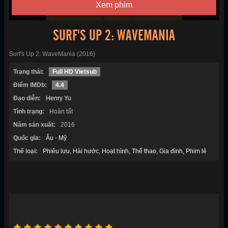
Xem phim
SURF'S UP 2: WAVEMANIA
Surf's Up 2: WaveMania (2016)
Trạng thái:
Full HD Vietsub
Điểm IMDb:
4.4
Đạo diễn:
Henry Yu
Tình trạng:
Hoàn tất
Năm sản xuất:
2016
Quốc gia:
Âu - Mỹ
Thể loại:
Phiêu lưu
Hài hước
Hoạt hình
Thể thao
Gia đình
Phim lẻ